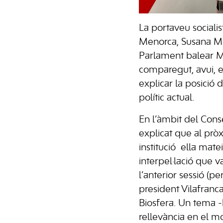
La portaveu socialis
Menorca, Susana Mor
Parlament balear 
comparegut, avui, 
explicar la posició d
polític actual.
En l’àmbit del Cons
explicat que al prò
institució
ella mate
interpel·lació que 
l’anterior sessió (pe
president Vilafranca
Biosfera. Un tema 
rellevància en el m