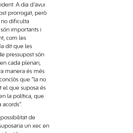
ident. A dia d’avui
ost prorrogat, però
no dificulta
són importants i
t, com les
a dit que les
de pressupost són
 en cada plenari,
sta manera és més
a conclòs que “la no
t el que suposa és
en la política, que
a acords”.
possibilitat de
 suposaria un xec en