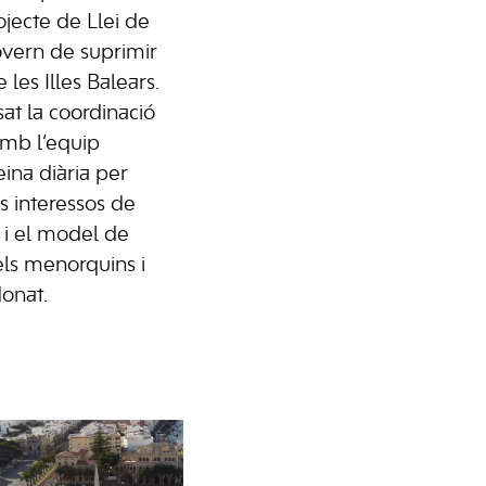
ojecte de Llei de
Govern de suprimir
 les Illes Balears.
at la coordinació
amb l’equip
feina diària per
s interessos de
a i el model de
ls menorquins i
onat.