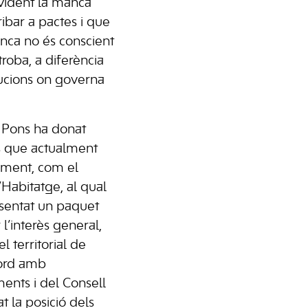
evident la manca
ribar a pactes i que
anca no és conscient
troba, a diferència
tucions on governa
 Pons ha donat
es que actualment
lament, com el
’Habitatge, al qual
esentat un paquet
’interès general,
 territorial de
cord amb
ents i del Consell
t la posició dels