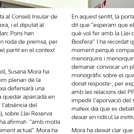
ta al Consell Insular de
En aquest sentit, la por
a, i el diputat al
dit que “esperam que el
Marc Pons han
què vol fer amb la Llei
en roda de premsa, per
Biosfera”. I ha recordat
el partit en el context
moment perquè compare
menorquins i menorquine
demanar convocar un ple
ell, Susana Mora ha
monogràfic sobre el qua
xim plenari de la
donat resposta-, per exp
ixa defensarà una
amb les relacions del 
va quedar aparcada en
impedir l’aporvació del 
r l’absència del
mateix dia que es debatia
), sobre Llei Reserva
deixar en ridícul la institu
-ha afirmat- “amb molta
oment actual”. Mora ha
Mora ha deixat clar que 