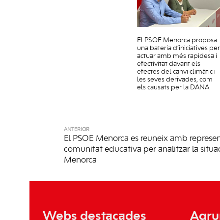
El PSOE Menorca proposa
una bateria d’iniciatives per
actuar amb més rapidesa i
efectivitat davant els
efectes del canvi climàtic i
les seves derivades, com
els causats per la DANA
ANTERIOR
El PSOE Menorca es reuneix amb represen
comunitat educativa per analitzar la situa
Menorca
Webs destacades
Agru