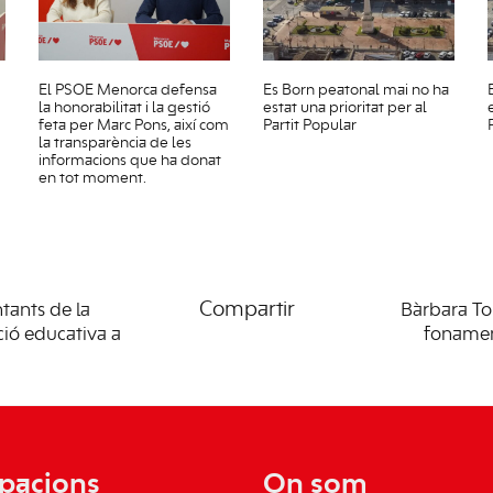
El PSOE Menorca defensa
Es Born peatonal mai no ha
la honorabilitat i la gestió
estat una prioritat per al
feta per Marc Pons, així com
Partit Popular
la transparència de les
informacions que ha donat
en tot moment.
Compartir
tants de la
Bàrbara To
ció educativa a
fonamen
pacions
On som