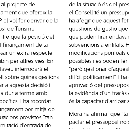
 al projecte de
de la situació és del pres
çament que ofereix la
el Consell té un pressup
 el vol fer derivar de la
ha afegit que aquest fet 
ost de Turisme
qüestions de gestió que 
ntre que la posició del
que poden tirar endavan
 finançament de la
subvencions a entitats. H
sar un extra respecte
modificacions puntuals 
bin per altres vies. En
possibles i es poden fer
rtaveu interrogarà el
“però gestionar d’aque
ll sobre quines gestions
difícil políticament”. I h
ar a aquesta decisió i
aprovació del pressupos
sa dur a terme amb
la evidència d’un fracàs 
ecífics. I ha recordat
és la capacitat d’arribar 
nançament per mitjà de
Mora ha afirmat que “la 
uacions previstes “tan
pactar el pressupost no
imitació d’entrada de