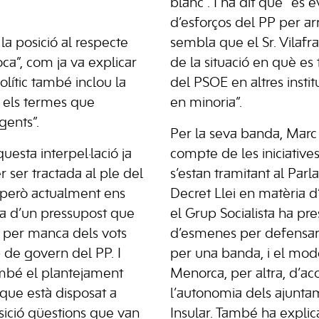
blanc”. I ha dit que “és 
d’esforços del PP per ar
la posició al respecte
sembla que el Sr. Vilafr
oca”, com ja va explicar
de la situació en què es 
lític també inclou la
del PSOE en altres insti
 els termes que
en minoria”.
gents”.
Per la seva banda, Marc
esta interpel·lació ja
compte de les iniciativ
r ser tractada al ple del
s’estan tramitant al Par
però actualment ens
Decret Llei en matèria d
ra d’un pressupost que
el Grup Socialista ha pr
, per manca dels vots
d’esmenes per defensar l
p de govern del PP. I
per una banda, i el model
ambé el plantejament
Menorca, per altra, d’a
 que està disposat a
l’autonomia dels ajuntam
sició qüestions que van
Insular. També ha explica