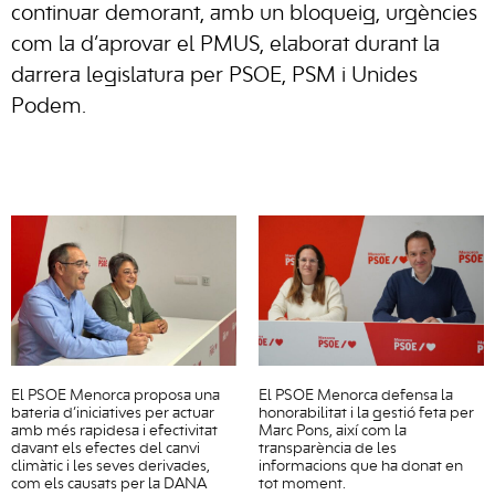
continuar demorant, amb un bloqueig, urgències
com la d’aprovar el PMUS, elaborat durant la
darrera legislatura per PSOE, PSM i Unides
Podem.
El PSOE Menorca proposa una
El PSOE Menorca defensa la
bateria d’iniciatives per actuar
honorabilitat i la gestió feta per
amb més rapidesa i efectivitat
Marc Pons, així com la
davant els efectes del canvi
transparència de les
climàtic i les seves derivades,
informacions que ha donat en
com els causats per la DANA
tot moment.