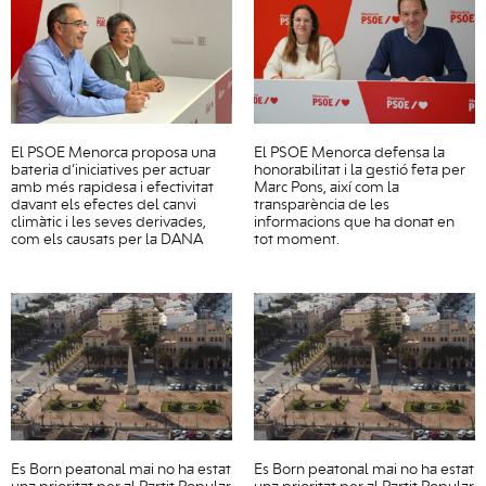
El PSOE Menorca proposa una
El PSOE Menorca defensa la
bateria d’iniciatives per actuar
honorabilitat i la gestió feta per
amb més rapidesa i efectivitat
Marc Pons, així com la
davant els efectes del canvi
transparència de les
climàtic i les seves derivades,
informacions que ha donat en
com els causats per la DANA
tot moment.
Es Born peatonal mai no ha estat
Es Born peatonal mai no ha estat