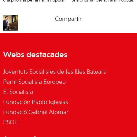
una prioritat per al Partit Popular
una prioritat per al Partit Popular
Compartir
Webs destacades
Joventuts Socialistes de les Illes Balears
Partit Socialista Europeu
El Socialista
Fundación Pablo Iglesias
Fundació Gabriel Alomar
PSOE