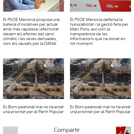
El PSOE Menorca proposa una
El PSOE Menorca defensa la
bateria d’iniciatives per actuar
honorabilitat i la gestió feta per
amb més rapidesa i efectivitat
Marc Pons, així com la
davant els efectes del canvi
transparència de les
climàtic i les seves derivades,
informacions que ha donat en
com els causats per la DANA
tot moment.
Es Born peatonal mai no ha estat
Es Born peatonal mai no ha estat
una prioritat per al Partit Popular
una prioritat per al Partit Popular
Compartir