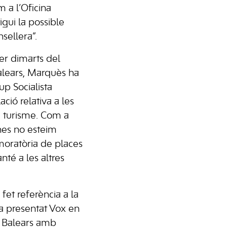
 a l’Oficina
igui la possible
nsellera”.
er dimarts del
alears, Marquès ha
up Socialista
ció relativa a les
e turisme. Com a
es no esteim
moratòria de places
nté a les altres
a fet referència a la
ha presentat Vox en
s Balears amb