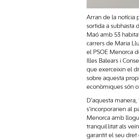
Arran de la notícia 
sortida a subhasta 
Maó amb 53 habitatg
carrers de Maria Llu
el PSOE Menorca d
Illes Balears i Cons
que exerceixin el dr
sobre aquesta propie
econòmiques són o
D’aquesta manera, 
s’incorporarien al p
Menorca amb lloguer
tranquil·litat als veï
garantit el seu dret