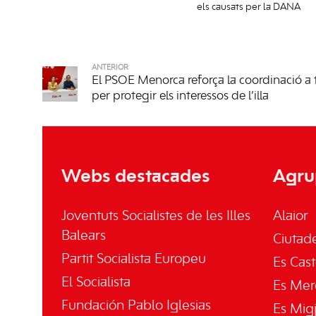
els causats per la DANA
ANTERIOR
El PSOE Menorca reforça la coordinació a to
per protegir els interessos de l’illa
Webs destacades
Agru
Joventuts Socialistes de les Illes
Alaior
Balears
Ciutade
Partit Socialista Europeu
Es Cast
El Socialista
Es Mer
Fundación Pablo Iglesias
Es Mig