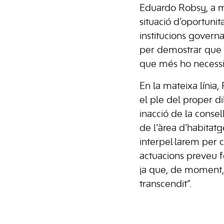
Eduardo Robsy, a m
situació d’oportunit
institucions govern
per demostrar que 
que més ho necessi
En la mateixa línia
el ple del proper di
inacció de la conse
de l’àrea d’habitatg
interpel·larem per 
actuacions preveu f
ja que, de moment, 
transcendit”.