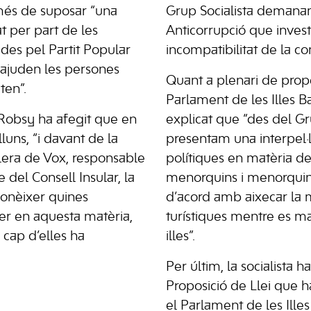
és de suposar “una
Grup Socialista demanam
at per part de les
Anticorrupció que invest
ades pel Partit Popular
incompatibilitat de la co
ajuden les persones
Quant a plenari de prop
ten”.
Parlament de les Illes B
, Robsy ha afegit que en
explicat que “des del Gr
lluns, “i davant de la
presentam una interpel·la
llera de Vox, responsable
polítiques en matèria d
e del Consell Insular, la
menorquins i menorquin
conèixer quines
d’acord amb aixecar la 
er en aquesta matèria,
turístiques mentre es ma
cap d’elles ha
illes”.
Per últim, la socialista h
Proposició de Llei que 
el Parlament de les Ille