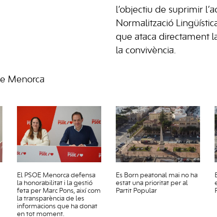
l’objectiu de suprimir l’a
Normalització Lingüísti
que ataca directament la 
la convivència.
de Menorca
El PSOE Menorca defensa
Es Born peatonal mai no ha
la honorabilitat i la gestió
estat una prioritat per al
feta per Marc Pons, així com
Partit Popular
la transparència de les
informacions que ha donat
en tot moment.