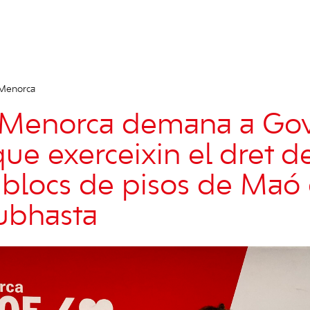
 Menorca
 Menorca demana a Gov
que exerceixin el dret 
 blocs de pisos de Maó
subhasta