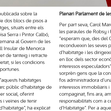
publicada sobre la
Plenari Parlament de les
de dos blocs de pisos a
Per part seva, Carol Mar
es, situats entre els
les paraules de Robsy i 
ïsa Serra i Pintor Calbó,
“esperam que, des del 
emana al Govern de les
recondueixin les seves p
ell Insular de Menorca
d’habitatge i les dirigeix
et de tanteig i retracte
en lloc dels sector eco
tat, si les condicions
interessos especuladors”
portunes.
sorprèn gens que la con
“aquests habitatges
fos administradora d’un
arc públic d’habitatge de
interessos immobiliaris i
 social, oferint
compaginat, fins ara, a
ns i veïnes de tenir
responsabilitats com a c
 d’habitatge”, ha explicat
d’Habitatge”. Per a aque