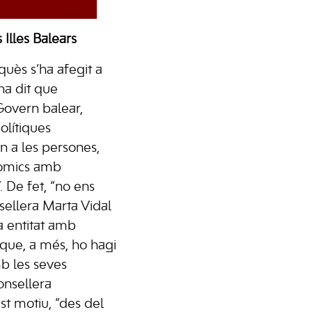
 Illes Balears
quès s’ha afegit a
ha dit que
Govern balear,
olítiques
in a les persones,
nòmics amb
. De fet, “no ens
sellera Marta Vidal
a entitat amb
 que, a més, ho hagi
mb les seves
onsellera
st motiu, “des del