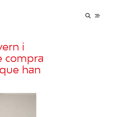
ern i
de compra
 que han