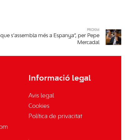
PRÒXIM
que s’assembla més a Espanya”, per Pepe
Mercadal
Informació legal
Avis legal
Cookies
Política de privacitat
com