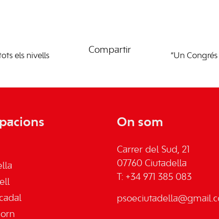
Compartir
ts els nivells
“Un Congrés 
pacions
On som
Carrer del Sud, 21
07760 Ciutadella
lla
T: +34 971 385 083
ell
cadal
psoeciutadella@gmail.
jorn