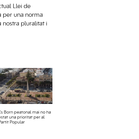
ctual Llei de
ca per una norma
nostra pluralitat i
Es Born peatonal mai no ha
estat una prioritat per al
Partit Popular