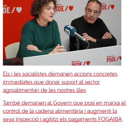
Els i les socialistes demanen accions concretes
immediates que donar suport al sector
agroalimentari de les nostres illes
També demanen al Govern que posi en marxa el
control de la cadena alimentària i augmenti la
seva inspecció i agilitzi els pagaments FOGAIBA