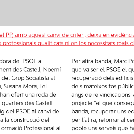
el PP, amb aquest canvi de criteri, deixa en evidènci
 professionals qualificats ni en les necessitats reals
idora del PSOE a
Per altra banda, Marc P
tament des Castell, Noemí
que va ser el PSOE el qu
del Grup Socialista al
recuperació dels edificis
 Susana Mora, i el
dels mateixos fos públi
 han ofert una roda de
anys de reivindicacions
quarters des Castell
projecte “el que conseg
ig del PSOE al canvi de
banda, recuperar uns edi
 a la construcció del
per l’altra, retornar al c
Formació Professional al
poble uns serveis que h