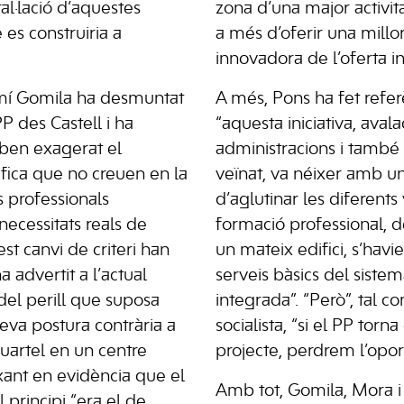
tal·lació d’aquestes
zona d’una major activita
 es construiria a
a més d’oferir una millor
innovadora de l’oferta in
mí Gomila ha desmuntat
A més, Pons ha fet refer
P des Castell i ha
“aquesta iniciativa, aval
oben exagerat el
administracions i també p
ifica que no creuen en la
veïnat, va néixer amb un
s professionals
d’aglutinar les diferents
 necessitats reals de
formació professional, 
t canvi de criteri han
un mateix edifici, s’havie
ha advertit a l’actual
serveis bàsics del sist
del perill que suposa
integrada”. “Però”, tal c
seva postura contrària a
socialista, “si el PP torn
quartel en un centre
projecte, perdrem l’oport
ixant en evidència que el
Amb tot, Gomila, Mora i
 principi “era el de