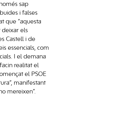
 “només sap
uides i falses
at que “aquesta
 deixar els
s Castell i de
is essencials, com
ocials. I el demana
acin realitat el
 començat el PSOE
tura”, manifestant
’ho mereixen”.