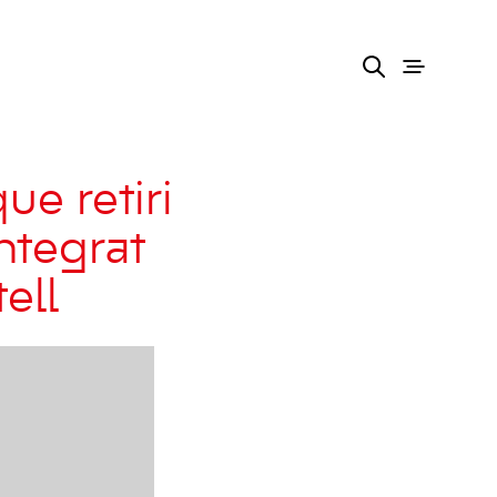
ue retiri
ntegrat
ell