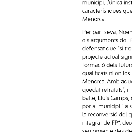
municipi, l’única ins
característiques que
Menorca.
Per part seva, Noe
els arguments del P
defensat que “si tr
projecte actual sign
formació dels futur
qualificats ni en les
Menorca. Amb aques
quedat retratats”, i 
batle, Lluís Camps, 
per al municipi “la 
la reconversió del 
integrat de FP”, de
seu projecte des del