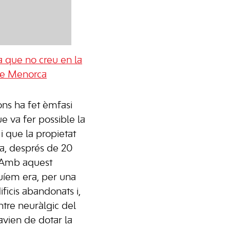
a que no creu en la
 de Menorca
ons ha fet èmfasi
e va fer possible la
 i que la propietat
ca, després de 20
. Amb aquest
uíem era, per una
ficis abandonats i,
entre neuràlgic del
avien de dotar la