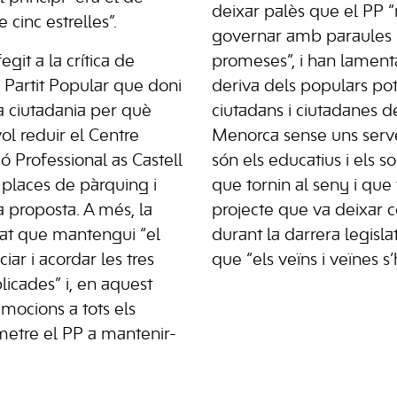
deixar palès que el PP
 cinc estrelles”.
governar amb paraules b
git a la crítica de
promeses”, i han lament
l Partit Popular que doni
deriva dels populars pot
 la ciutadania per què
ciutadans i ciutadanes de
vol reduir el Centre
Menorca sense uns serve
ó Professional as Castell
són els educatius i els s
places de pàrquing i
que tornin al seny i que f
a proposta. A més, la
projecte que va deixar
nat que mantengui “el
durant la darrera legisla
iar i acordar les tres
que “els veïns i veïnes s
licades” i, en aquest
 mocions a tots els
metre el PP a mantenir-