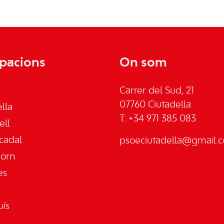
pacions
On som
Carrer del Sud, 21
07760 Ciutadella
lla
T: +34 971 385 083
ell
cadal
psoeciutadella@gmail.
jorn
es
uís