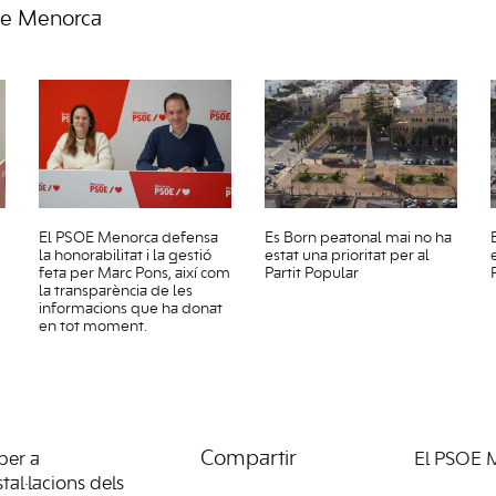
de Menorca
El PSOE Menorca defensa
Es Born peatonal mai no ha
la honorabilitat i la gestió
estat una prioritat per al
feta per Marc Pons, així com
Partit Popular
la transparència de les
informacions que ha donat
en tot moment.
Compartir
per a
El PSOE M
tal·lacions dels