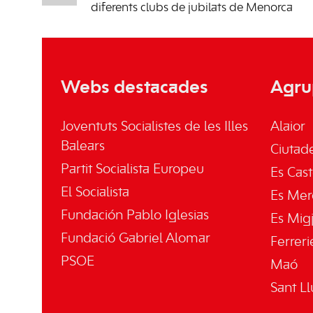
diferents clubs de jubilats de Menorca
Webs destacades
Agru
Joventuts Socialistes de les Illes
Alaior
Balears
Ciutade
Partit Socialista Europeu
Es Cast
El Socialista
Es Mer
Fundación Pablo Iglesias
Es Mig
Fundació Gabriel Alomar
Ferreri
PSOE
Maó
Sant Ll