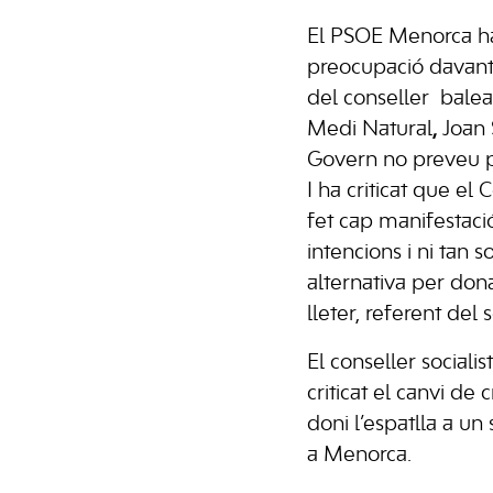
El PSOE Menorca ha
preocupació davant
del
conseller
balea
Medi Natural
,
Joan 
Govern no preveu pr
I ha criticat que el 
fet cap manifestaci
intencions i ni tan s
alternativa per donar
lleter, referent del s
El conseller sociali
criticat el canvi de 
doni l’espatlla a un
a Menorca.