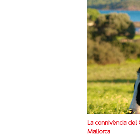
La connivència del 
Mallorca