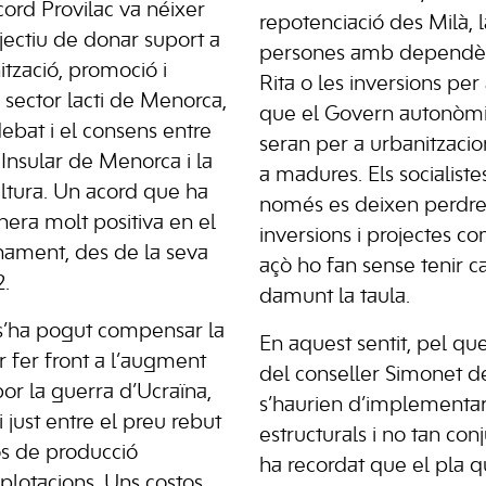
cord Provilac va néixer
repotenciació des Milà, l
jectiu de donar suport a
persones amb dependènc
nització, promoció i
Rita o les inversions per
 sector lacti de Menorca,
que el Govern autonòmi
debat i el consens entre
seran per a urbanitzaci
l Insular de Menorca i la
a madures. Els socialist
ultura. Un acord que ha
només es deixen perdre
nera molt positiva en el
inversions i projectes c
nament, des de la seva
açò ho fan sense tenir c
2.
damunt la taula.
s’ha pogut compensar la
En aquest sentit, pel qu
r fer front a l’augment
del conseller Simonet de
or la guerra d’Ucraïna,
s’haurien d’implementa
ri just entre el preu rebut
estructurals i no tan con
tos de producció
ha recordat que el pla q
xplotacions. Uns costos