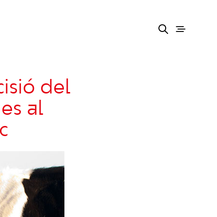
isió del
es al
c