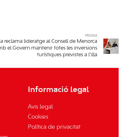
PRÒXIM
 reclama lideratge al Consell de Menorca
mb el Govern mantenir totes les inversions
turístiques previstes a l’illa
Informació legal
Avis legal
Cookies
Política de privacitat