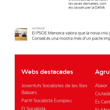
les seves derivades, com
els causats per la DANA
ANTERIOR
El PSOE Menorca valora que la nova crisi
Consell és una mostra més d’un pacte im
Webs destacades
Agru
Joventuts Socialistes de les Illes
Alaior
Balears
Ciutade
Partit Socialista Europeu
Es Cast
El Socialista