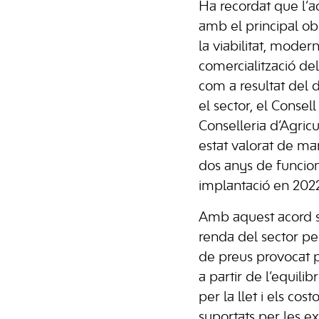
Ha recordat que l’a
amb el principal ob
la viabilitat, moder
comercialització del
com a resultat del 
el sector, el Consel
Conselleria d’Agric
estat valorat de ma
dos anys de funcio
implantació en 202
Amb aquest acord 
renda del sector pe
de preus provocat p
a partir de l’equilib
per la llet i els cos
suportats per les e