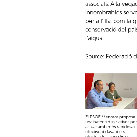
associats. A la vega
innombrables servei
per a l’illa, com la g
conservació del pais
l’aigua.
Source: Federació 
El PSOE Menorca proposa
una bateria d’iniciatives per
actuar amb més rapidesa i
efectivitat davant els
efectes del canvi climàtic i