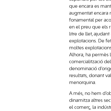
que encara es mant
augmentat encara m
fonamental per aco
en el preu que els
litre de llet, ajudan
explotacions. De fet
moltes explotacion
Alhora, ha permès l
comercialització de
denominació d’ori
resultats, donant val
menorquina.
A més, no hem d’obl
dinamitza altres se
el comerç, la indústr