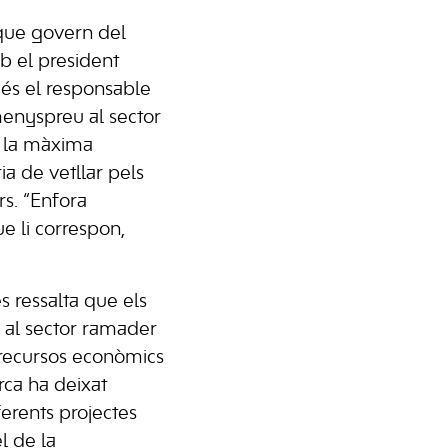
que govern del
b el president
 és el responsable
menyspreu al sector
és la màxima
ria de vetllar pels
rs. “Enfora
e li correspon,
s ressalta que els
r al sector ramader
 recursos econòmics
ca ha deixat
ferents projectes
l de la