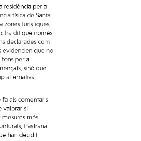
a residència per a
ia física de Santa
 a zones turístiques,
c ha dit que només
ons declarades com
es evidencien que no
 fons per a
omençats, sinó que
ap alternativa
e fa als comentaris
 valorar si
r mesures més
junturals, Pastrana
ue han decidit