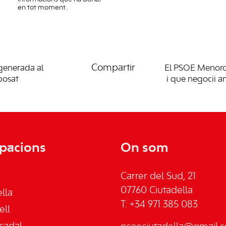
en tot moment.
Compartir
 generada al
El PSOE Menorca
posat
i que negocii a
pacions
On som
Carrer del Sud, 21
07760 Ciutadella
lla
T: +34 971 385 083
ell