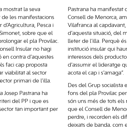
 mostrat la seva
Pastrana ha manifestat 
 de les manifestacions
Consell de Menorca, am
r d’Agricultura, Pesca i
Vilafranca al capdavant,
Simonet, sobre que el
d’aquesta situació, del 
olongar el pla Provilac.
lleter de l’illa. Perquè 
Consell Insular no hagi
institució insular qui hau
ó en contra d’aquestes
interessos dels producto
ols faci cap proposta
d’assumir el lideratge qu
 viabilitat al sector
acota el cap i s’amaga”.
ector primari de l’illa.
Des del Grup socialista e
sta Josep Pastrana ha
fons del pla Provilac pe
criteri del PP i que es
són uns més de tots els
 sector tan important per
que el Consell de Menor
perdre, i recorden els di
deixats de banda, com e