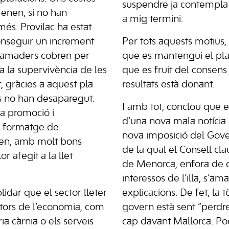
suspendre ja contempla 
enen, si no han
a mig termini.
és. Provilac ha estat
nseguir un increment
Per tots aquests motius,
 ramaders cobren per
que es mantengui el pla 
t a la supervivència de les
que es fruit del consens
, gràcies a aquest pla
resultats està donant.
s no han desaparegut.
I amb tot, conclou que 
a promoció i
d’una nova mala notícia
l formatge de
nova imposició del Gove
gen, amb molt bons
de la qual el Consell cla
or afegit a la llet
de Menorca, enfora de 
interessos de l’illa, s’am
idar que el sector lleter
explicacions. De fet, la 
ctors de l’economia, com
govern està sent “perdre
ia càrnia o els serveis
cap davant Mallorca. Po