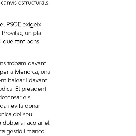
canvis estructurals
 el PSOE exigeix
Provilac, un pla
 i que tant bons
ens trobam davant
 per a Menorca, una
rn balear i davant
udica. El president
defensar els
aga i evita donar
tònica del seu
 doblers i acotar el
ca gestió i manco