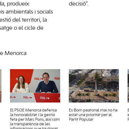
da, produeix
decisió”.
s ambientals i socials
estió del territori, la
atge o el cicle de
de Menorca
El PSOE Menorca defensa
Es Born peatonal mai no ha
la honorabilitat i la gestió
estat una prioritat per al
feta per Marc Pons, així com
Partit Popular
la transparència de les
informacions que ha donat