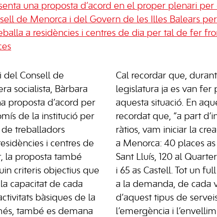
senta una proposta d’acord en el proper plenari pe
ll de Menorca i del Govern de les Illes Balears per
balla a residències i centres de dia per tal de fer f
ces
i del Consell de
Cal recordar que, durant
ra socialista, Bàrbara
legislatura ja es van fe
na proposta d’acord per
aquesta situació. En aque
s de la institució per
recordat que, “a part d’
 de treballadors
ràtios, vam iniciar la cre
 residències i centres de
a Menorca: 40 places as
t, la proposta també
Sant Lluís, 120 al Quart
uin criteris objectius que
i 65 as Castell. Tot un fu
la capacitat de cada
a la demanda, de cada 
activitats bàsiques de la
d’aquest tipus de serveis
 més, també es demana
l’emergència i l’envelli