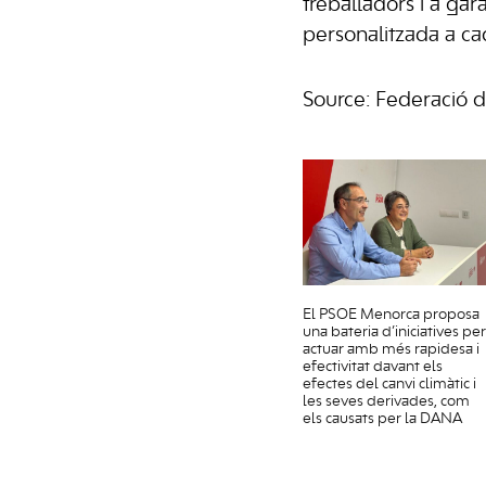
treballadors i a gar
personalitzada a ca
Source: Federació 
El PSOE Menorca proposa
una bateria d’iniciatives per
actuar amb més rapidesa i
efectivitat davant els
efectes del canvi climàtic i
les seves derivades, com
els causats per la DANA