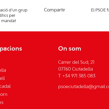
Compartir
eació d’un grup
El PSOE fa
ítics per
st mandat
pacions
On som
Carrer del Sud, 21
07760 Ciutadella
lla
T: +34 971 385 083
ell
cadal
psoeciutadella@gmail.
jorn
es