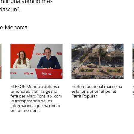
antir una atenció més
dascun”.
de Menorca
El PSOE Menorca defensa
Es Born peatonal mai no ha
la honorabilitat i la gestió
estat una prioritat per al
feta per Marc Pons, així com
Partit Popular
la transparència de les
informacions que ha donat
en tot moment.