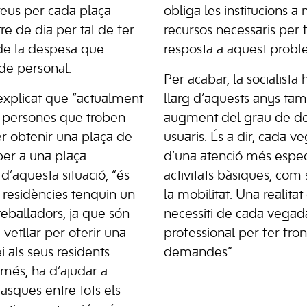
preus per cada plaça
obliga les institucions a 
tre de dia per tal de fer
recursos necessaris per f
 de la despesa que
resposta a aquest probl
de personal.
Per acabar, la socialista 
explicat que “actualment
llarg d’aquests anys tam
7 persones que troben
augment del grau de d
er obtenir una plaça de
usuaris. És a dir, cada 
per a una plaça
d’una atenció més espec
 d’aquesta situació, “és
activitats bàsiques, com 
 residències tenguin un
la mobilitat. Una realita
eballadors, ja que són
necessiti de cada vega
vetllar per oferir una
professional per fer fron
i als seus residents.
demandes”.
més, ha d’ajudar a
 tasques entre tots els