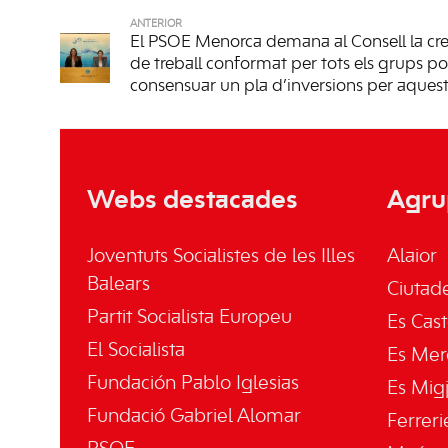
ANTERIOR
El PSOE Menorca demana al Consell la cr
de treball conformat per tots els grups pol
consensuar un pla d’inversions per aque
Webs destacades
Agru
Joventuts Socialistes de les Illes
Alaior
Balears
Ciutade
Partit Socialista Europeu
Es Cast
El Socialista
Es Mer
Fundación Pablo Iglesias
Es Mig
Fundació Gabriel Alomar
Ferreri