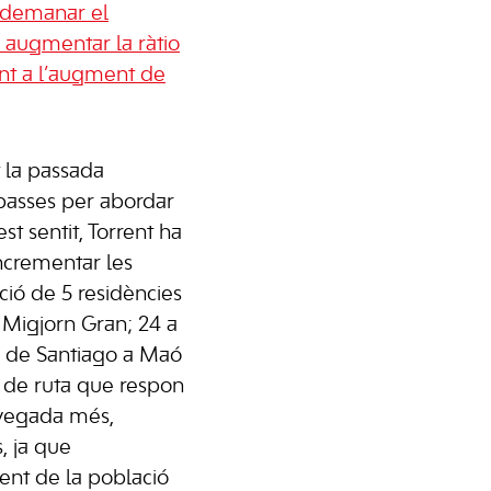
r demanar el
 augmentar la ràtio
ront a l’augment de
 la passada
r passes per abordar
st sentit, Torrent ha
incrementar les
ació de 5 residències
 Migjorn Gran; 24 a
er de Santiago a Maó
ll de ruta que respon
vegada més,
, ja que
ment de la població