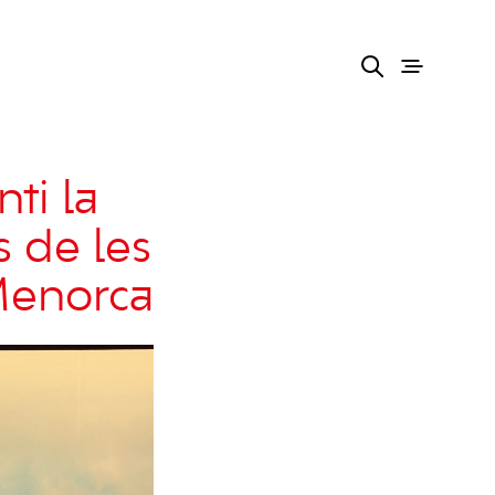
ti la
s de les
 Menorca