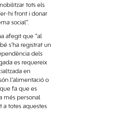
mobilitzar tots els
er-hi front i donar
ema social”.
ha afegit que “al
bé s’ha registrat un
ependència dels
vegada es requereix
ialtzada en
són l’alimentació o
t que fa que es
da més personal
t a totes aquestes