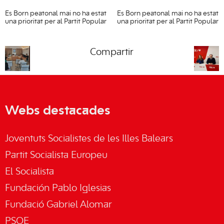
Es Born peatonal mai no ha estat
Es Born peatonal mai no ha estat
una prioritat per al Partit Popular
una prioritat per al Partit Popular
Compartir
Webs destacades
Joventuts Socialistes de les Illes Balears
Partit Socialista Europeu
El Socialista
Fundación Pablo Iglesias
Fundació Gabriel Alomar
PSOE