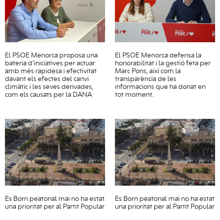
El PSOE Menorca proposa una
El PSOE Menorca defensa la
bateria d’iniciatives per actuar
honorabilitat i la gestió feta per
amb més rapidesa i efectivitat
Marc Pons, així com la
davant els efectes del canvi
transparència de les
climàtic i les seves derivades,
informacions que ha donat en
com els causats per la DANA
tot moment.
Es Born peatonal mai no ha estat
Es Born peatonal mai no ha estat
una prioritat per al Partit Popular
una prioritat per al Partit Popular