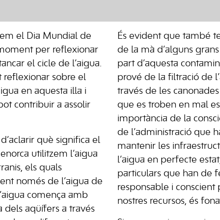
rem el Dia Mundial de
És evident que també t
 moment per reflexionar
de la mà d’alguns grans
ancar el cicle de l’aigua.
part d’aquesta contamin
 reflexionar sobre el
prové de la filtració de 
aigua en aquesta illa i
través de les canonade
t contribuir a assolir
que es troben en mal est
importància de la consci
de l’administració que h
’aclarir què significa el
mantenir les infraestruct
Menorca utilitzem l’aigua
l’aigua en perfecte esta
ranis, els quals
particulars que han de f
ent només de l’aigua de
responsable i conscient p
de l’aigua comença amb
nostres recursos, és fon
a dels aqüífers a través