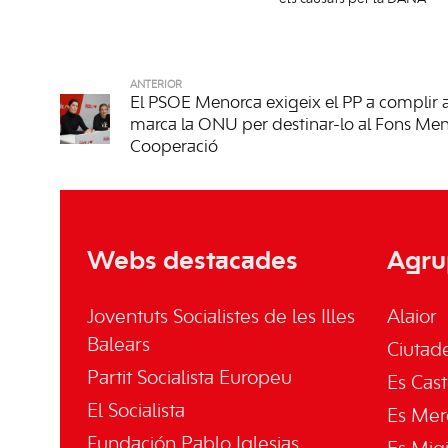
ANTERIOR
El PSOE Menorca exigeix el PP a complir 
marca la ONU per destinar-lo al Fons Me
Cooperació
Webs destacades
Agru
Joventuts Socialistes de les Illes
Alaior
Balears
Ciutade
Partit Socialista Europeu
Es Cast
El Socialista
Es Mer
Fundación Pablo Iglesias