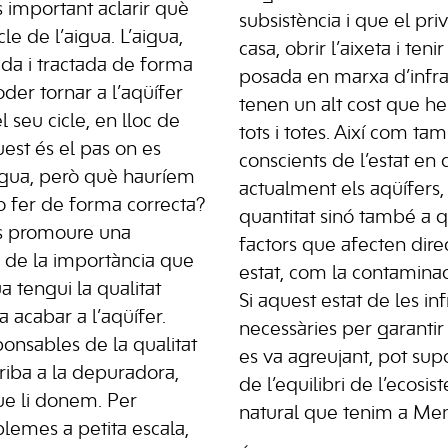
 important aclarir què
subsistència i que el priv
cle de l’aigua. L’aigua,
casa, obrir l’aixeta i teni
a i tractada de forma
posada en marxa d’infra
er tornar a l’aqüífer
tenen un alt cost que h
el seu cicle, en lloc de
tots i totes. Així com t
quest és el pas on es
conscients de l’estat en
’aigua, però què hauríem
actualment els aqüífers
o fer de forma correcta?
quantitat sinó també a qu
s promoure una
factors que afecten dir
 de la importància que
estat, com la contaminaci
a tengui la qualitat
Si aquest estat de les in
a acabar a l’aqüífer.
necessàries per garantir 
ponsables de la qualitat
es va agreujant, pot su
rriba a la depuradora,
de l’equilibri de l’ecosi
ue li donem. Per
natural que tenim a Men
lemes a petita escala,