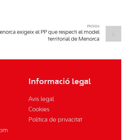
PRÒXIM
norca exigeix el PP que respecti el model
territorial de Menorca
Informació legal
Avis legal
Cookies
Política de privacitat
com