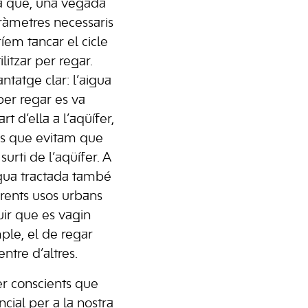
a que, una vegada
ràmetres necessaris
ríem tancar el cicle
litzar per regar.
ntatge clar: l’aigua
er regar es va
art d’ella a l’aqüífer,
és que evitam que
urti de l’aqüífer. A
aigua tractada també
ferents usos urbans
ir que es vagin
le, el de regar
entre d’altres.
er conscients que
ncial per a la nostra