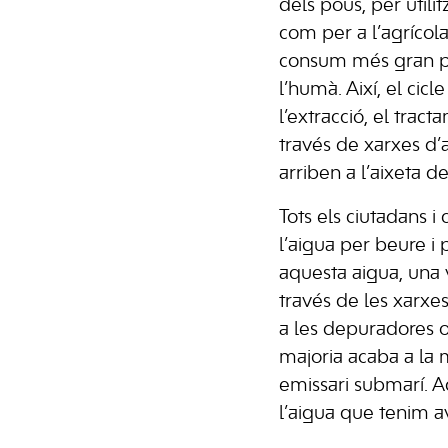
dels pous, per utilit
com per a l’agrícol
consum més gran pr
l’humà. Així, el cicl
l’extracció, el tract
través de xarxes d’
arriben a l’aixeta d
Tots els ciutadans 
l’aigua per beure i 
aquesta aigua, una v
través de les xarxe
a les depuradores on
majoria acaba a la 
emissari submarí. A
l’aigua que tenim av