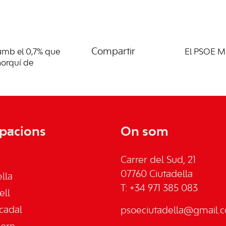
Compartir
amb el 0,7% que
El PSOE Me
norquí de
pacions
On som
Carrer del Sud, 21
07760 Ciutadella
lla
T: +34 971 385 083
ell
cadal
psoeciutadella@gmail.