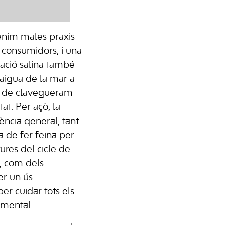
enim males praxis
 consumidors, i una
ació salina també
l’aigua de la mar a
s de clavegueram
at. Per açò, la
ència general, tant
a de fer feina per
ures del cicle de
t, com dels
er un ús
er cuidar tots els
amental.