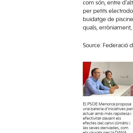
com són, entre d’altr
per petits electrodo
buidatge de piscines
quals, erròniament,
Source: Federació 
El PSOE Menorca proposa
una bateria d’iniciatives per
actuar amb més rapidesa i
efectivitat davant els
efectes del canvi climàtic i
les seves derivades, com
els causats per la DANA