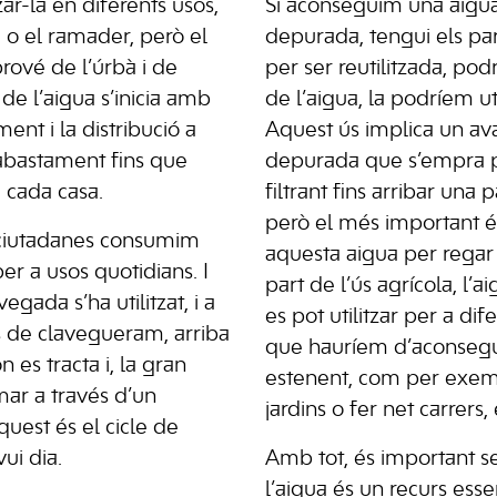
zar-la en diferents usos,
Si aconseguim una aigu
a o el ramader, però el
depurada, tengui els pa
ové de l’úrbà i de
per ser reutilitzada, pod
e de l’aigua s’inicia amb
de l’aigua, la podríem uti
ament i la distribució a
Aquest ús implica un ava
abastament fins que
depurada que s’empra p
e cada casa.
filtrant fins arribar una p
però el més important 
i ciutadanes consumim
aquesta aigua per regar s
per a usos quotidians. I
part de l’ús agrícola, l’
egada s’ha utilitzat, i a
es pot utilitzar per a di
s de clavegueram, arriba
que hauríem d’aconsegu
 es tracta i, la gran
estenent, com per exemp
mar a través d’un
jardins o fer net carrers, 
quest és el cicle de
ui dia.
Amb tot, és important s
l’aigua és un recurs esse