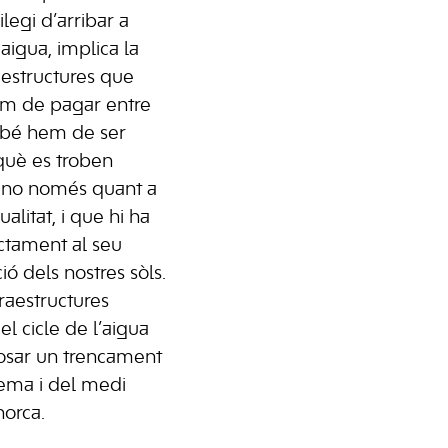
ilegi d’arribar a
r aigua, implica la
estructures que
em de pagar entre
ambé hem de ser
 què es troben
, no només quant a
alitat, i que hi ha
ectament al seu
ó dels nostres sòls.
fraestructures
el cicle de l’aigua
posar un trencament
stema i del medi
orca.