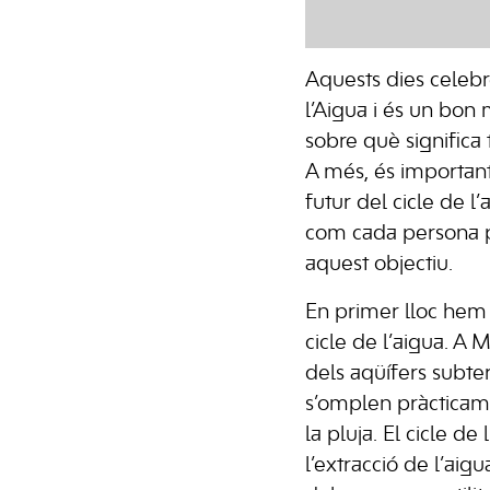
Aquests dies celeb
l’Aigua i és un bon
sobre què significa t
A més, és important
futur del cicle de l’
com cada persona po
aquest objectiu.
En primer lloc hem d
cicle de l’aigua. A 
dels aqüífers subter
s’omplen pràcticam
la pluja. El cicle 
l’extracció de l’aigu