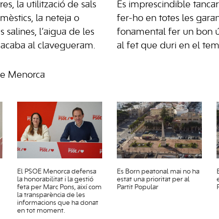
es, la utilització de sals
És imprescindible tancar 
mèstics, la neteja o
fer-ho en totes les garan
 salines, l’aigua de les
fonamental fer un bon ús
 acaba al clavegueram.
al fet que duri en el tem
de Menorca
El PSOE Menorca defensa
Es Born peatonal mai no ha
la honorabilitat i la gestió
estat una prioritat per al
feta per Marc Pons, així com
Partit Popular
la transparència de les
informacions que ha donat
en tot moment.