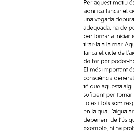
Per aquest motiu és
significa tancar el ci
una vegada depurad
adequada, ha de pod
per tornar a iniciar 
tirar-la a la mar. A
tanca el cicle de l
de fer per poder-h
El més important é
consciència general
té que aquesta aigu
suficient per tornar 
Totes i tots som res
en la qual l’aigua a
depenent de l’ús q
exemple, hi ha prob