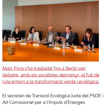
Marc Pons s’ha traslladat fins a Berlín per
debatre, amb els socialistes alemanys, el full de
ruta entorn a la transformació verda i ecològica
El secretari de Transició Ecològica Justa del PSOE i
Alt Comissionat per a l’Impuls d’Energies