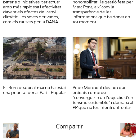
bateria d’iniciatives per actuar
honorabilitat i la gestió feta per
amb més rapidesa i efectivitat
Marc Pons, així com la
davant els efectes del canvi
transparència de les
climàtic i les seves derivades,
informacions que ha donat en
com els causats per la DANA
tot moment.
Es Born peatonal mai no ha estat
Pepe Mercadal destaca que
una prioritat per al Partit Popular
entitats i empreses
“convergeixin en l’objectiu d’un
turisme sostenible” i demana al
PP que no les intenti enfrontar
Compartir