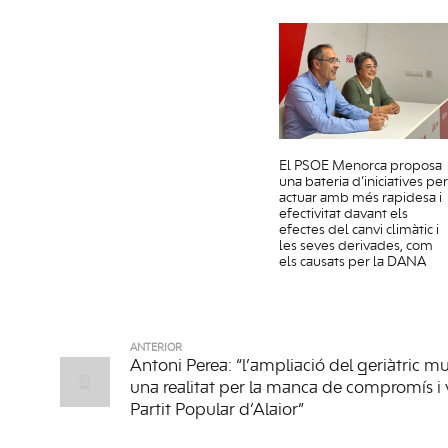
El PSOE Menorca proposa
una bateria d’iniciatives per
actuar amb més rapidesa i
efectivitat davant els
efectes del canvi climàtic i
les seves derivades, com
els causats per la DANA
ANTERIOR
Antoni Perea: “l’ampliació del geriàtric mu
una realitat per la manca de compromís i 
Partit Popular d’Alaior”