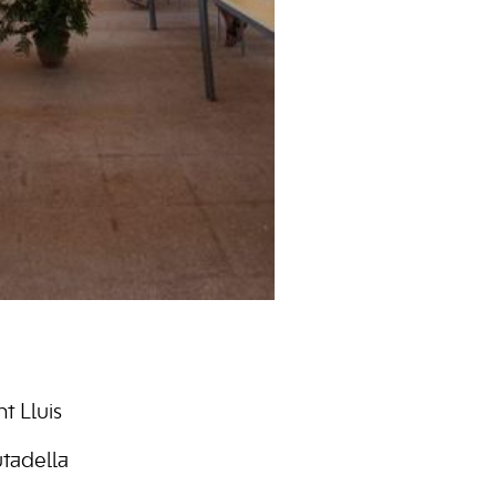
t Lluis
utadella