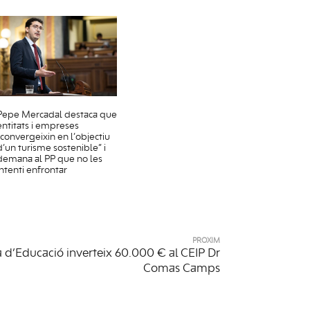
Pepe Mercadal destaca que
entitats i empreses
“convergeixin en l’objectiu
d’un turisme sostenible” i
demana al PP que no les
intenti enfrontar
PRÒXIM
a d’Educació inverteix 60.000 € al CEIP Dr
Comas Camps