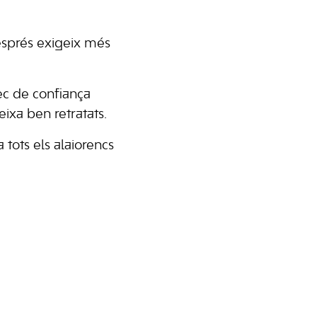
després exigeix més
ec de confiança
eixa ben retratats.
 tots els alaiorencs