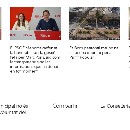
El PSOE Menorca defensa
Es Born peatonal mai no ha
la honorabilitat i la gestió
estat una prioritat per al
feta per Marc Pons, així com
Partit Popular
la transparència de les
informacions que ha donat
en tot moment.
Compartir
nicipal no és
La Conselleri
voluntat del