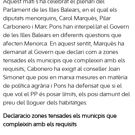
Aquest matí s’ha celebrat el plenari del
Parlament de les Illes Balears, en el qual els
diputats menorquins, Carol Marquès, Pilar
Carbonero i Marc Pons han interpel·lat el Govern
de les Illes Balears en diferents qüestions que
afecten Menorca. En aquest sentit, Marquès ha
demanat al Govern que declari com a zones
tensades els municipis que compleixin amb els
requisits; Cabonero ha exigit al conseller Joan
Simonet que posi en marxa mesures en matèria
de política agrària i Pons ha defensat que si el
que vol el PP és posar límits, els posi damunt del
preu del lloguer dels habitatges.
Declaració zones tensades els municpis que
compleixin amb els requisits