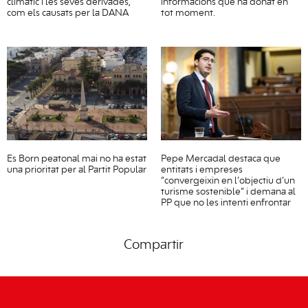
climàtic i les seves derivades,
informacions que ha donat en
com els causats per la DANA
tot moment.
Es Born peatonal mai no ha estat
Pepe Mercadal destaca que
una prioritat per al Partit Popular
entitats i empreses
“convergeixin en l’objectiu d’un
turisme sostenible” i demana al
PP que no les intenti enfrontar
Compartir