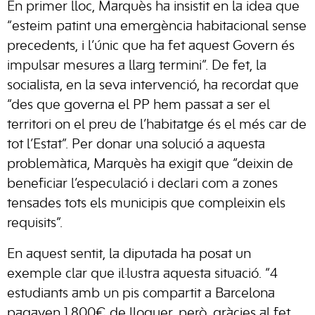
En primer lloc, Marquès ha insistit en la idea que
“esteim patint una emergència habitacional sense
precedents, i l’únic que ha fet aquest Govern és
impulsar mesures a llarg termini”. De fet, la
socialista, en la seva intervenció, ha recordat que
“des que governa el PP hem passat a ser el
territori on el preu de l’habitatge és el més car de
tot l’Estat”. Per donar una solució a aquesta
problemàtica, Marquès ha exigit que “deixin de
beneficiar l’especulació i declari com a zones
tensades tots els municipis que compleixin els
requisits”.
En aquest sentit, la diputada ha posat un
exemple clar que il·lustra aquesta situació. “4
estudiants amb un pis compartit a Barcelona
pagaven 1.800€ de lloguer, però, gràcies al fet