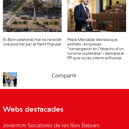
Es Born peatonal mai no ha estat
Pepe Mercadal destaca que
una prioritat per al Partit Popular
entitats i empreses
“convergeixin en l’objectiu d’un
turisme sostenible” i demana al
PP que no les intenti enfrontar
Compartir
Webs destacades
Joventuts Socialistes de les Illes Balears