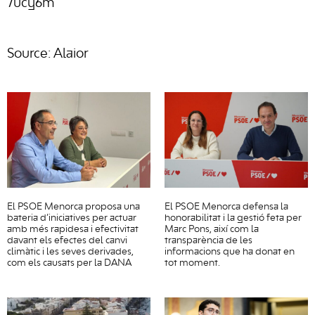
7ucy6m
Source: Alaior
El PSOE Menorca proposa una
El PSOE Menorca defensa la
bateria d’iniciatives per actuar
honorabilitat i la gestió feta per
amb més rapidesa i efectivitat
Marc Pons, així com la
davant els efectes del canvi
transparència de les
climàtic i les seves derivades,
informacions que ha donat en
com els causats per la DANA
tot moment.