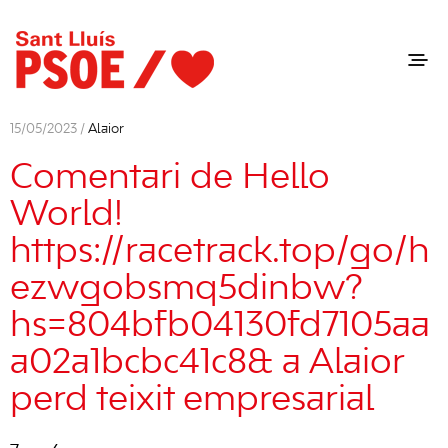
15/05/2023 /
Alaior
Comentari de Hello
World!
https://racetrack.top/go/h
ezwgobsmq5dinbw?
hs=804bfb04130fd7105aa
a02a1bcbc41c8& a Alaior
perd teixit empresarial