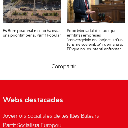
Es Born peatonal mai no ha estat
Pepe Mercadal destaca que
una prioritat per al Partit Popular
entitats i empreses
“convergeixin en l’objectiu d’un
turisme sostenible” i demana al
PP que no les intenti enfrontar
Compartir
Webs destacades
Joventuts Socialistes de les Illes Balears
Partit Socialista Europeu