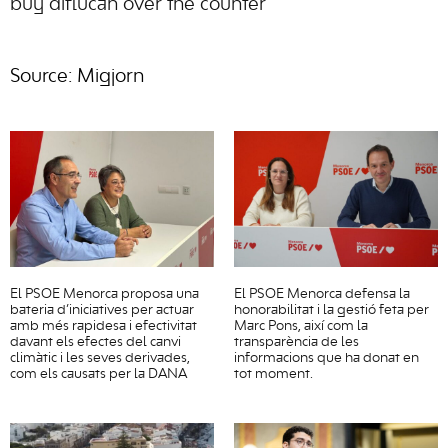
buy diflucan over the counter
Source: Migjorn
El PSOE Menorca proposa una
El PSOE Menorca defensa la
bateria d’iniciatives per actuar
honorabilitat i la gestió feta per
amb més rapidesa i efectivitat
Marc Pons, així com la
davant els efectes del canvi
transparència de les
climàtic i les seves derivades,
informacions que ha donat en
com els causats per la DANA
tot moment.