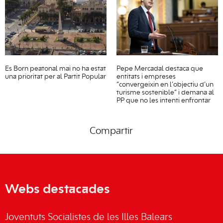
Es Born peatonal mai no ha estat
Pepe Mercadal destaca que
una prioritat per al Partit Popular
entitats i empreses
“convergeixin en l’objectiu d’un
turisme sostenible” i demana al
PP que no les intenti enfrontar
Compartir
Webs destacades
Joventuts Socialistes de les Illes Balears