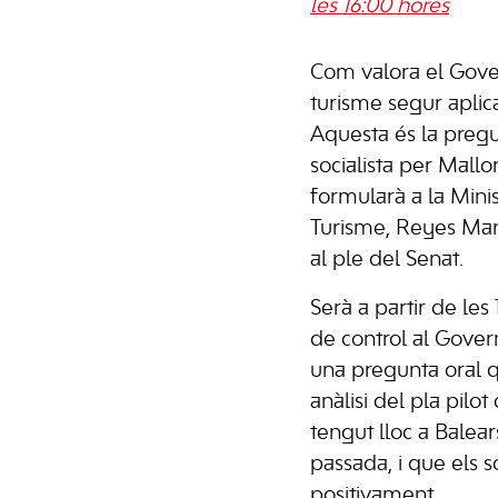
les 16:00 hores
Com valora el Gove
turisme segur aplicat
Aquesta és la preg
socialista per Mall
formularà a la Minis
Turisme, Reyes Mar
al ple del Senat.
Serà a partir de les 
de control al Gover
una pregunta oral 
anàlisi del pla pilo
tengut lloc a Balea
passada, i que els s
positivament.