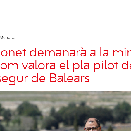
 Menorca
net demanarà a la min
om valora el pla pilot d
segur de Balears