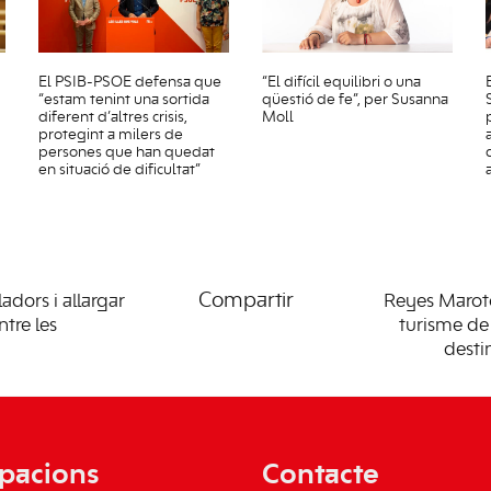
El PSIB-PSOE defensa que
“El difícil equilibri o una
“estam tenint una sortida
qüestió de fe”, per Susanna
diferent d’altres crisis,
Moll
protegint a milers de
persones que han quedat
en situació de dificultat”
Compartir
ladors i allargar
Reyes Maroto 
tre les
turisme de
desti
pacions
Contacte