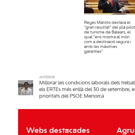
Reyes Maroto destaca el
“gran resultat” del pla pilot
de turisme de Balears, el
qual “ens mostra al món
com a destinació segura i
amb les màximes
garanties”
ANTERIOR
Millorar les condicions laborals dels trebal
els ERTEs més enllà del 30 de setembre, en
prioritats del PSOE Menorca
Webs destacades
Agru