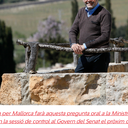
a per Mallorca farà aquesta pregunta oral a la Ministr
 la sessió de control al Govern del Senat el pròxim d