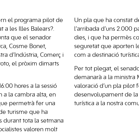
rn el programa pilot de
Un pla que ha constat de
 a les Illes Balears?.
l’arribada d’uns 2.000 p
unta que el senador
dies, i que ha permès co
orca, Cosme Bonet,
seguretat que aporten les
tra d’Indústria, Comerç i
com a destinació turístic
oto, el pròxim dimarts
Per tot plegat, el senado
demanarà a la ministra 
16:00 hores a la sessió
valoració d’un pla pilot
n a la cambra alta, en
desenvolupament de la
que permetrà fer una
turística a la nostra co
t de turisme que ha
rs durant tota la setmana
ocialistes valoren molt