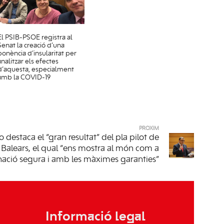
El PSIB-PSOE registra al
Senat la creació d’una
ponència d’insularitat per
analitzar els efectes
d’aquesta, especialment
amb la COVID-19
PRÒXIM
destaca el “gran resultat” del pla pilot de
 Balears, el qual “ens mostra al món com a
nació segura i amb les màximes garanties”
Informació legal