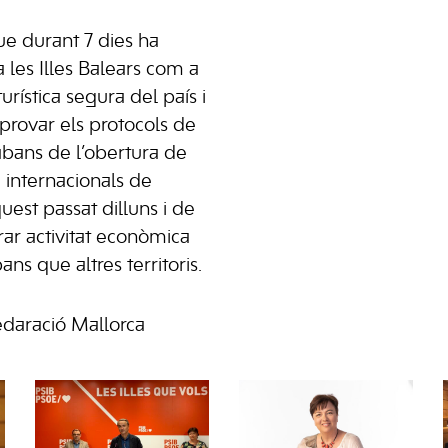
ue durant 7 dies ha
 les Illes Balears com a
urística segura del país i
 provar els protocols de
 abans de l’obertura de
i internacionals de
uest passat dilluns i de
ar activitat econòmica
s que altres territoris.
Fedaració Mallorca