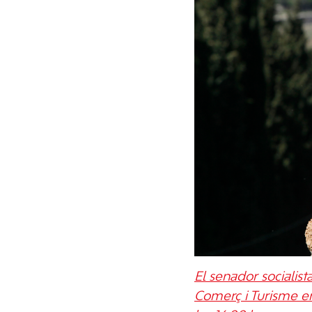
El senador socialist
Comerç i Turisme en