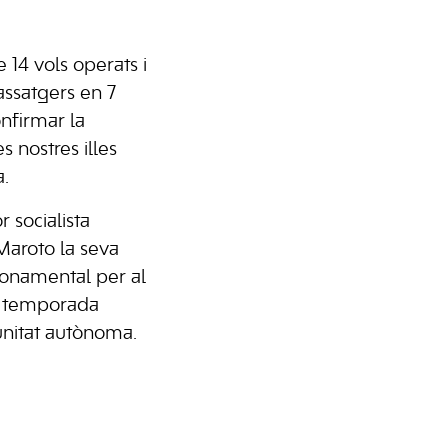
 14 vols operats i
assatgers en 7
nfirmar la
 nostres illes
a.
r socialista
Maroto la seva
 fonamental per al
 temporada
munitat autònoma.