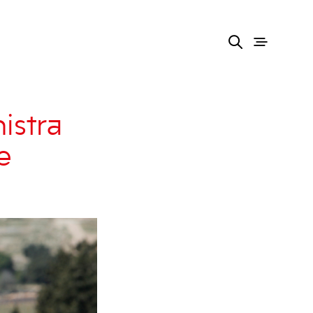
istra
e