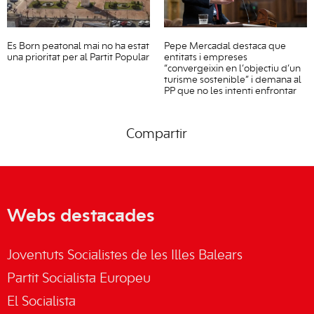
Es Born peatonal mai no ha estat
Pepe Mercadal destaca que
una prioritat per al Partit Popular
entitats i empreses
“convergeixin en l’objectiu d’un
turisme sostenible” i demana al
PP que no les intenti enfrontar
Compartir
Webs destacades
Joventuts Socialistes de les Illes Balears
Partit Socialista Europeu
El Socialista