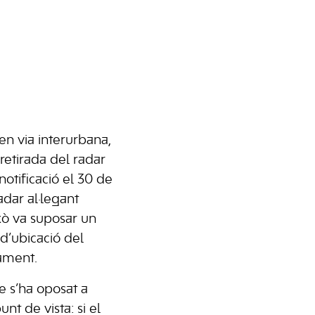
en via interurbana,
 retirada del radar
notificació el 30 de
adar al·legant
xò va suposar un
d’ubicació del
dament.
re s’ha oposat a
unt de vista: si el