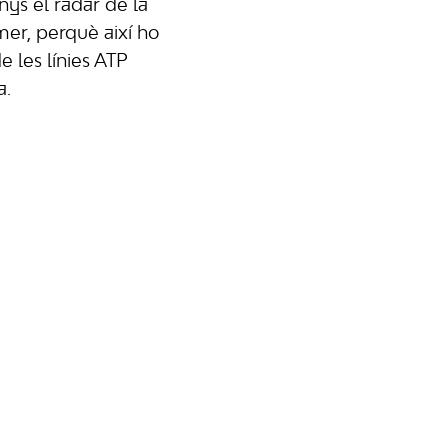
ys el radar de la
mer, perquè així ho
 les línies ATP
a.