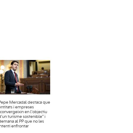
Pepe Mercadal destaca que
entitats i empreses
“convergeixin en l’objectiu
d’un turisme sostenible” i
demana al PP que no les
intenti enfrontar