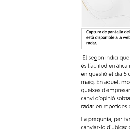
El segon indici que 
és l’actitud erràtic
en qüestió el dia 5 
maig. En aquell mome
queixes d’empresari
canvi d’opinió sobt
radar en repetides 
La pregunta, per tan
canviar-lo d’ubicació