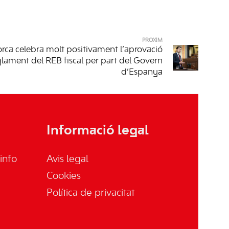
PRÒXIM
ca celebra molt positivament l’aprovació
glament del REB fiscal per part del Govern
d’Espanya
Informació legal
info
Avis legal
Cookies
Política de privacitat