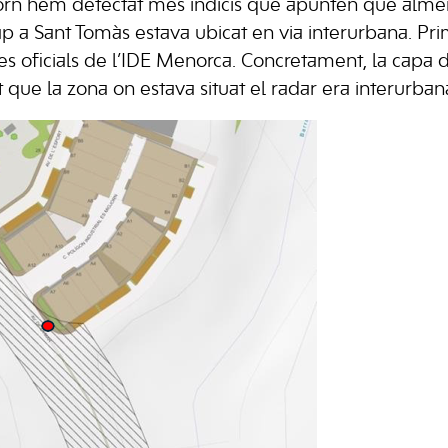
rn hem detectat més indicis que apunten que almen
ap a Sant Tomàs estava ubicat en via interurbana. Pri
 oficials de l’IDE Menorca. Concretament, la capa de
que la zona on estava situat el radar era interurban