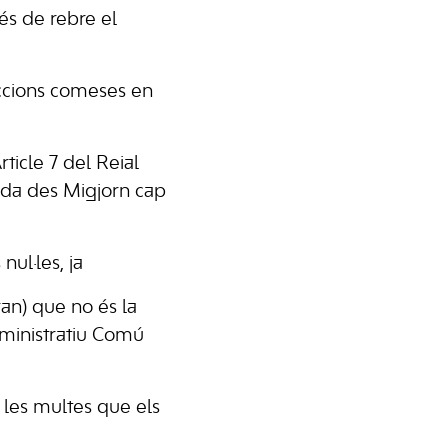
rés de rebre el
ccions comeses en
rticle 7 del Reial
tida des Migjorn cap
ul·les, ja
an) que no és la
dministratiu Comú
e les multes que els