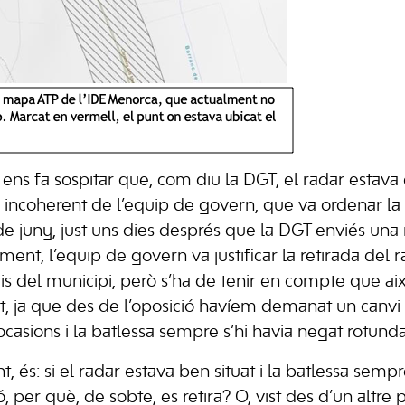
ens fa sospitar que, com diu la DGT, el radar estava 
a i incoherent de l’equip de govern, que va ordenar la
de juny, just uns dies després que la DGT enviés una 
nt, l’equip de govern va justificar la retirada del r
s del municipi, però s’ha de tenir en compte que ai
at, ja que des de l’oposició havíem demanat un canvi 
ocasions i la batlessa sempre s’hi havia negat rotun
t, és: si el radar estava ben situat i la batlessa semp
, per què, de sobte, es retira? O, vist des d’un altre p