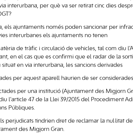
ia interurbana, per què va ser retirat cinc dies desp
 DGT?
a, els ajuntaments només poden sancionar per infra
 vies interurbanes els ajuntaments no tenen
ria de tràfic i circulació de vehicles, tal com diu l’A
ant, en el cas que es confirmi que el radar de la sor
situat en via interurbana, les sancions derivades
ades per aquest aparell haurien de ser considerades n
ctades per una institució (Ajuntament des Migjorn Gr
diu l’article 47 de la Llei 39/2015 del Procediment A
ons Públiques.
ls perjudicats tindrien dret de reclamar la nul·litat d
untament des Migjorn Gran.