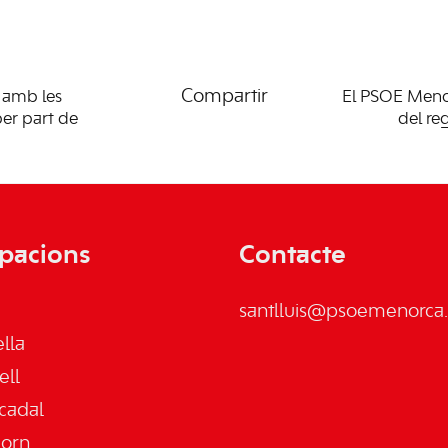
Compartir
 amb les
El PSOE Menor
per part de
del re
pacions
Contacte
santlluis@psoemenorca.
lla
ell
cadal
jorn