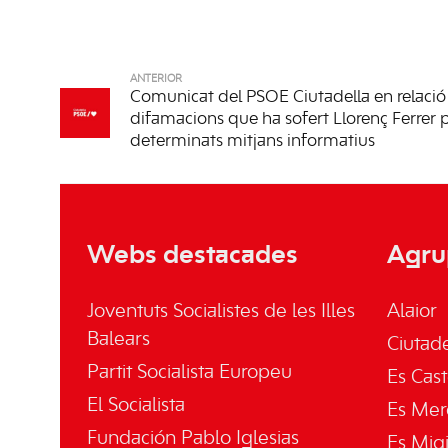
ANTERIOR
Comunicat del PSOE Ciutadella en relació
difamacions que ha sofert Llorenç Ferrer 
determinats mitjans informatius
Webs destacades
Agru
Joventuts Socialistes de les Illes
Alaior
Balears
Ciutade
Partit Socialista Europeu
Es Cast
El Socialista
Es Mer
Fundación Pablo Iglesias
Es Mig