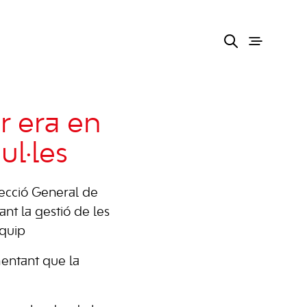
r era en
ul·les
recció General de
nt la gestió de les
equip
mentant que la