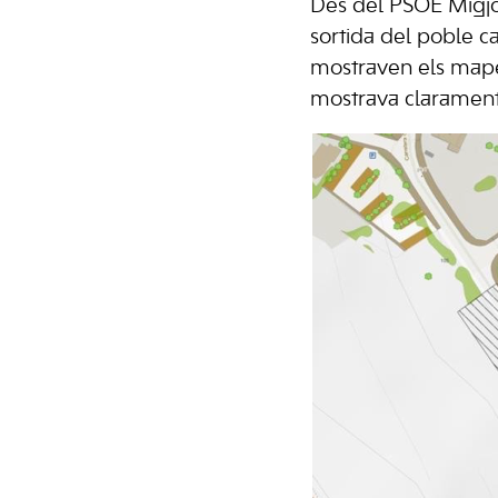
Des del PSOE Migjo
sortida del poble c
mostraven els mapes
mostrava clarament 