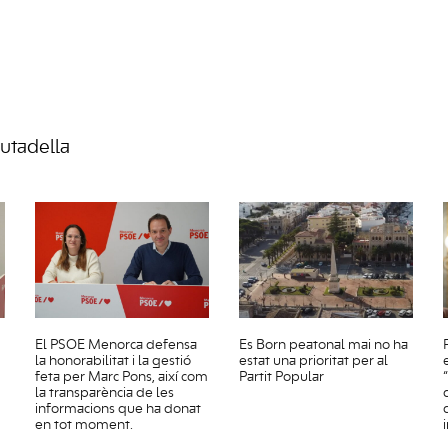
iutadella
El PSOE Menorca defensa
Es Born peatonal mai no ha
la honorabilitat i la gestió
estat una prioritat per al
feta per Marc Pons, així com
Partit Popular
la transparència de les
informacions que ha donat
en tot moment.