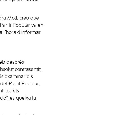
dra Moll, creu que
Partit Popular va en
a l’hora d’informar
web després
bsolut contrasentit,
ués examinar els
del Partit Popular,
t-los els
ió”, es queixa la