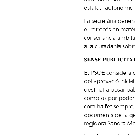
estatal i autonòmic.
La secretària gener
el retrocés en matè
consonància amb la p
a la ciutadania sob
𝐒𝐄𝐍𝐒𝐄 𝐏𝐔𝐁𝐋𝐈𝐂𝐈𝐓𝐀
El PSOE considera q
del’aprovació inicia
destinat a posar pa
comptes per poder p
com ha fet sempre, 
documents de la gest
regidora Sandra Mol