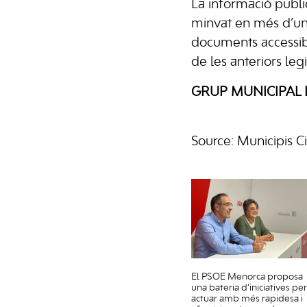
La informació publi
minvat en més d’un 
documents accessib
de les anteriors le
GRUP MUNICIPAL D
Source: Municipis C
El PSOE Menorca proposa
una bateria d’iniciatives per
actuar amb més rapidesa i