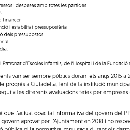
ressos i despeses amb totes les partides
s
-financer
ció i estabilitat pressupostària
ió dels pressupostos
onal
dia.
 Patronat d’Escoles Infantils, de l’Hospital i de la Fundació
ents van ser sempre públics durant els anys 2015 a
 progrés a Ciutadella, fent de la institució municipa
egut a les diferents avaluacions fetes per empreses
 que l’actual opacitat informativa del govern del PP
govern aprovat per l’Ajuntament en 2018 i no respe
ó pública ni la normativa impulsada durant els darre