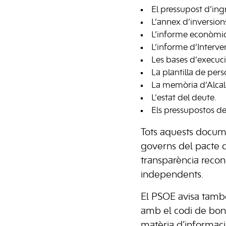
El pressupost d’ing
L’annex d’inversion
L’informe econòmic
L’informe d’Interven
Les bases d’execuc
La plantilla de pers
La memòria d’Alcal
L’estat del deute.
Els pressupostos del
Tots aquests docum
governs del pacte de
transparència recon
independents.
El PSOE avisa també
amb el codi de bon 
matèria d’informaci