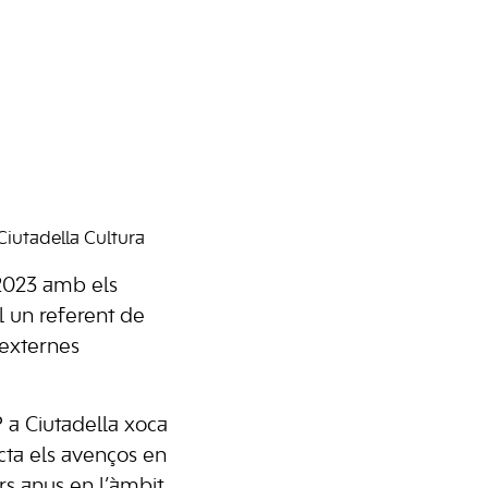
 Ciutadella Cultura
 2023 amb els
l un referent de
 externes
 a Ciutadella xoca
cta els avenços en
rs anys en l’àmbit