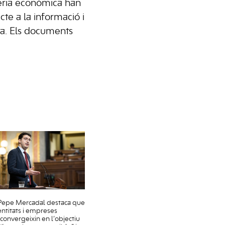
tèria econòmica han
te a la informació i
ta. Els documents
Pepe Mercadal destaca que
entitats i empreses
“convergeixin en l’objectiu