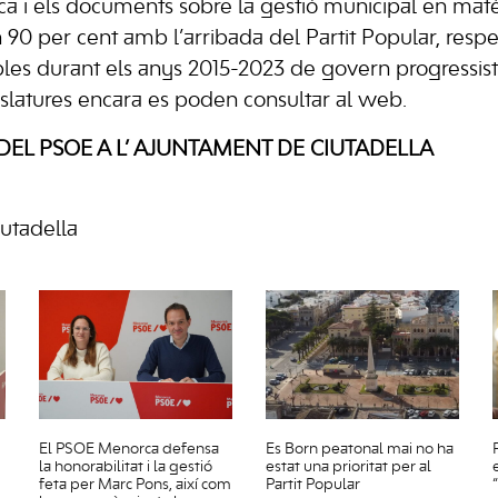
ca i els documents sobre la gestió municipal en ma
90 per cent amb l’arribada del Partit Popular, respec
les durant els anys 2015-2023 de govern progressis
gislatures encara es poden consultar al web.
EL PSOE A L’ AJUNTAMENT DE CIUTADELLA
iutadella
El PSOE Menorca defensa
Es Born peatonal mai no ha
la honorabilitat i la gestió
estat una prioritat per al
feta per Marc Pons, així com
Partit Popular