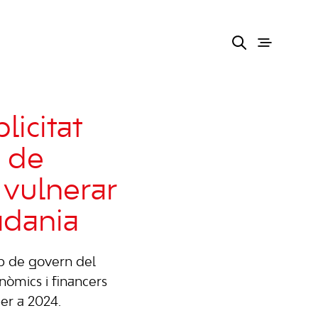
licitat
s de
 vulnerar
tadania
ip de govern del
nòmics i financers
er a 2024.