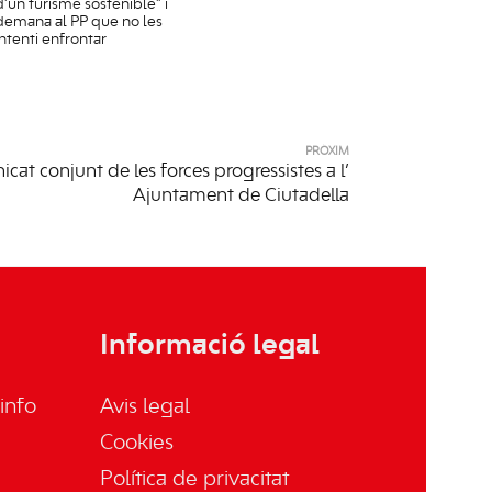
d’un turisme sostenible” i
demana al PP que no les
intenti enfrontar
PRÒXIM
at conjunt de les forces progressistes a l’
Ajuntament de Ciutadella
Informació legal
info
Avis legal
Cookies
Política de privacitat