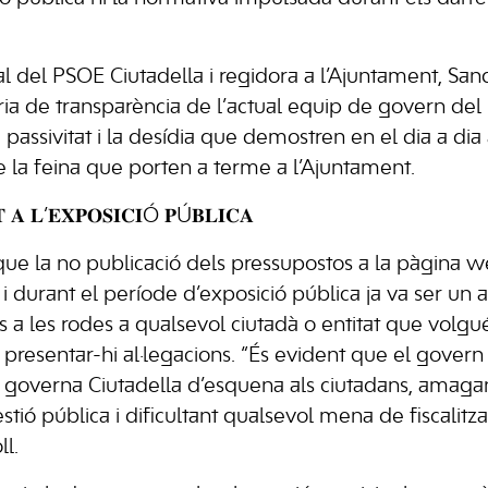
al del PSOE Ciutadella i regidora a l’Ajuntament, San
ria de transparència de l’actual equip de govern del 
assivitat i la desídia que demostren en el dia a dia 
re la feina que porten a terme a l’Ajuntament.
𝐓 𝐀 𝐋’𝐄𝐗𝐏𝐎𝐒𝐈𝐂𝐈Ó 𝐏Ú𝐁𝐋𝐈𝐂𝐀
ue la no publicació dels pressupostos a la pàgina 
l i durant el període d’exposició pública ja va ser un a
ls a les rodes a qualsevol ciutadà o entitat que volg
resentar-hi al·legacions. “És evident que el govern 
governa Ciutadella d’esquena als ciutadans, amagan
ió pública i dificultant qualsevol mena de fiscalitzac
l.