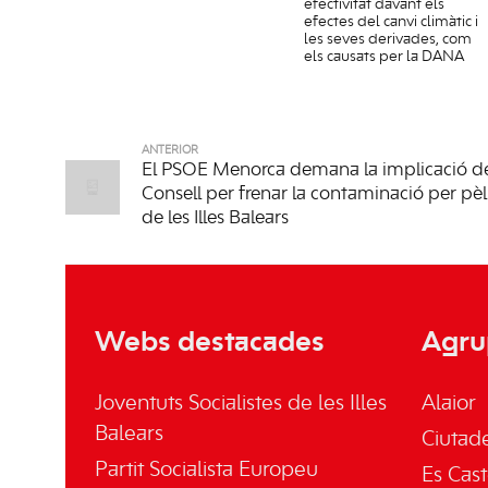
efectivitat davant els
efectes del canvi climàtic i
les seves derivades, com
els causats per la DANA
ANTERIOR
El PSOE Menorca demana la implicació de
Consell per frenar la contaminació per pèl·
de les Illes Balears
Webs destacades
Agru
Joventuts Socialistes de les Illes
Alaior
Balears
Ciutade
Partit Socialista Europeu
Es Cast