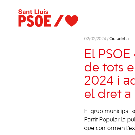
02/02/2024 /
Ciutadella
El PSOE d
de tots 
2024 i ac
el dret a
El grup municipal so
Partit Popular la p
que conformen l’exp