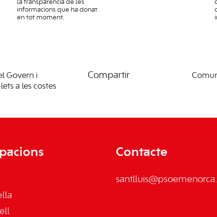
la transparència de les
informacions que ha donat
en tot moment.
Compartir
l Govern i
Comunic
lets a les costes
pacions
Contacte
santlluis@psoemenorca.
lla
ell