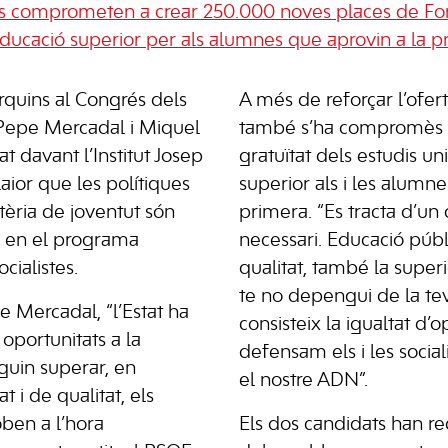
es es comprometen a crear 250.000 noves places de Fo
l’educació superior per als alumnes que aprovin a la 
rquins al Congrés dels
A més de reforçar l’ofer
, Pepe Mercadal i Miquel
també s’ha compromès a
t davant l’Institut Josep
gratuïtat dels estudis univ
aior que les polítiques
superior als i les alumne
èria de joventut són
primera. “Es tracta d’un
ts en el programa
necessari. Educació públi
ocialistes.
qualitat, també la super
te no depengui de la te
 Mercadal, “l’Estat ha
consisteix la igualtat d’
 oportunitats a la
defensam els i les socia
guin superar, en
el nostre ADN”.
t i de qualitat, els
oben a l’hora
Els dos candidats han r