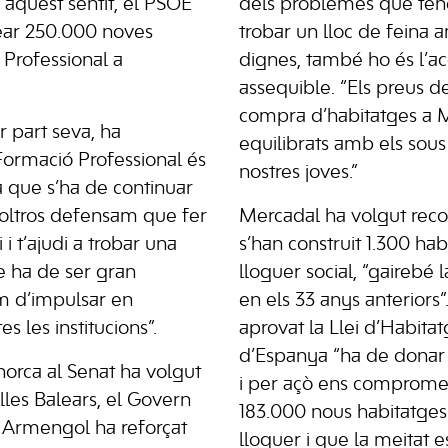
 aquest sentit, el PSOE
dels problemes que tene
ear 250.000 noves
trobar un lloc de feina 
Professional a
dignes, també ho és l’ac
assequible. “Els preus de
compra d’habitatges a 
 part seva, ha
equilibrats amb els sous
Formació Professional és
nostres joves.”
 que s’ha de continuar
 noltros defensam que fer
Mercadal ha volgut reco
i t’ajudi a trobar una
s’han construit 1.300 hab
ne ha de ser gran
lloguer social, “gairebé 
m d’impulsar en
en els 33 anys anteriors
s les institucions”.
aprovat la Llei d’Habita
d’Espanya “ha de donar
orca al Senat ha volgut
i per açò ens comprome
Illes Balears, el Govern
183.000 nous habitatges
a Armengol ha reforçat
lloguer i que la meitat es