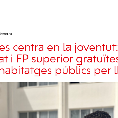
Menorca
s centra en la joventut
at i FP superior gratuïtes
habitatges públics per 