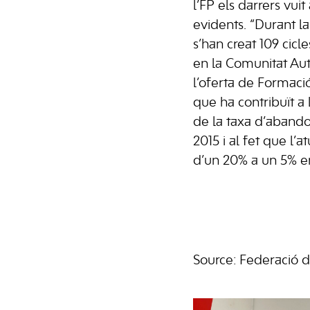
l’FP els darrers vui
evidents. “Durant la
s’han creat 109 cicl
en la Comunitat Au
l’oferta de Formació
que ha contribuït a
de la taxa d’aband
2015 i al fet que l’a
d’un 20% a un 5% en
Source: Federació 