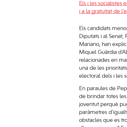
Els i les socialist
i a la gratuïtat de 
Els candidats meno
Diputats i al Senat
Mariano, han explica
Miquel Guàrdia d’Al
relacionades en mat
una de les priorita
electoral dels i les s
En paraules de Pepe
de brindar totes les
joventut perquè pu
paràmetres d’igualta
obstacles que es tr