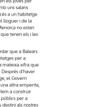
n els joves per
amb uns salaris
cés a un habitatge
l lloguer i de la
Menorca no estan
 que tenen els i les
rdar que a Balears
itatges per a
la mateixa xifra que
”. Després d’haver
tge, el Govern
 una altra empenta,
tem a construir
 públics per a
 destini als nostres