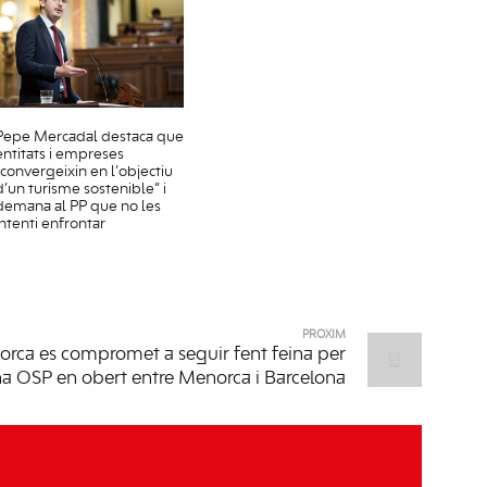
Pepe Mercadal destaca que
entitats i empreses
“convergeixin en l’objectiu
d’un turisme sostenible” i
demana al PP que no les
intenti enfrontar
PRÒXIM
rca es compromet a seguir fent feina per
a OSP en obert entre Menorca i Barcelona