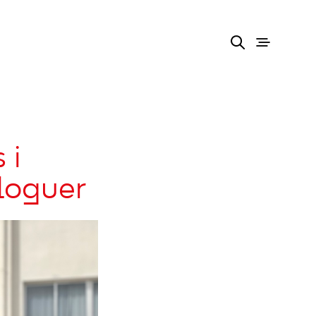
:
 i
lloguer