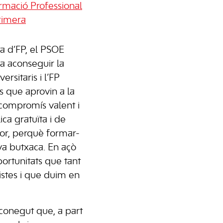
rmació Professional
primera
ta d’FP, el PSOE
 aconseguir la
ersitaris i l’FP
s que aprovin a la
 compromís valent i
ca gratuïta i de
ior, perquè formar-
va butxaca. En açò
oportunitats que tant
listes i que duim en
econegut que, a part