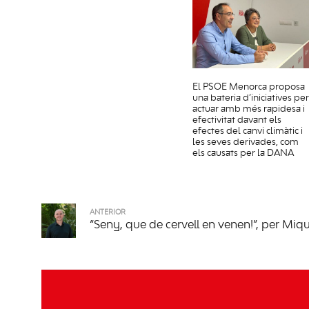
El PSOE Menorca proposa
una bateria d’iniciatives per
actuar amb més rapidesa i
efectivitat davant els
efectes del canvi climàtic i
les seves derivades, com
els causats per la DANA
ANTERIOR
“Seny, que de cervell en venen!”, per Miq