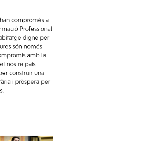
 s’han compromès a
ormació Professional
 habitatge digne per
sures són només
compromís amb la
el nostre país.
per construir una
tària i pròspera per
s.