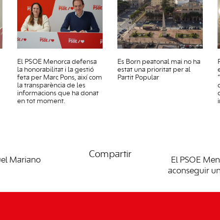
El PSOE Menorca defensa
Es Born peatonal mai no ha
la honorabilitat i la gestió
estat una prioritat per al
feta per Marc Pons, així com
Partit Popular
la transparència de les
informacions que ha donat
en tot moment.
Compartir
uel Mariano
El PSOE Meno
aconseguir un