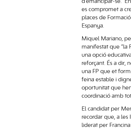
d’emancipar-se.” En
es compromet a cr
places de Formació 
Espanya.
Miquel Mariano, per
manifestat que “la 
una opció educativa
reforçant. És a dir,
una FP que et formi 
feina estable i dig
oportunitat que he
coordinació amb tote
El candidat per Men
recordar que, a les 
liderat per Francin