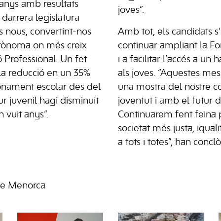
t anys amb resultats
joves”.
 darrera legislatura
es nous, convertint-nos
Amb tot, els candidats
tònoma on més creix
continuar ampliant la F
 Professional. Un fet
i a facilitar l’accés a un
 la reducció en un 35%
als joves. “Aquestes me
onament escolar des del
una mostra del nostre 
tur juvenil hagi disminuit
joventut i amb el futur d
 vuit anys”.
Continuarem fent feina 
societat més justa, iguali
a tots i totes”, han conclò
de Menorca