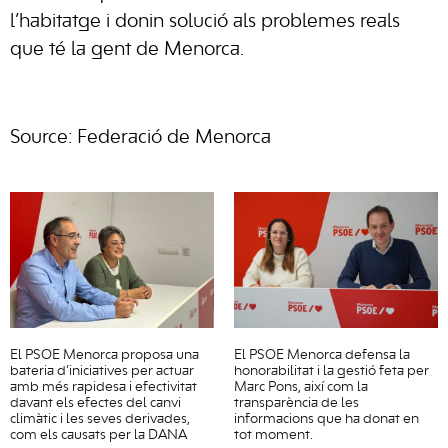
l’habitatge i donin solució als problemes reals
que té la gent de Menorca.
Source: Federació de Menorca
El PSOE Menorca proposa una
El PSOE Menorca defensa la
bateria d’iniciatives per actuar
honorabilitat i la gestió feta per
amb més rapidesa i efectivitat
Marc Pons, així com la
davant els efectes del canvi
transparència de les
climàtic i les seves derivades,
informacions que ha donat en
com els causats per la DANA
tot moment.