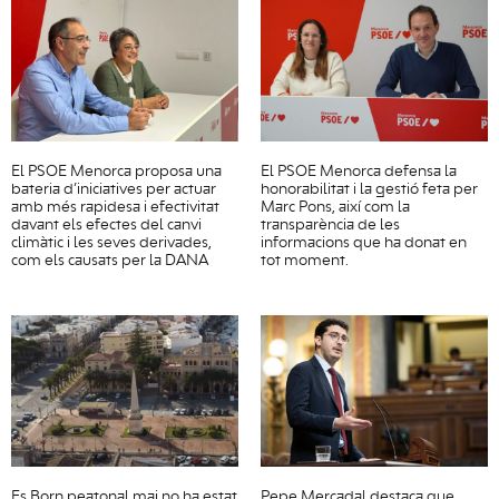
El PSOE Menorca proposa una
El PSOE Menorca defensa la
bateria d’iniciatives per actuar
honorabilitat i la gestió feta per
amb més rapidesa i efectivitat
Marc Pons, així com la
davant els efectes del canvi
transparència de les
climàtic i les seves derivades,
informacions que ha donat en
com els causats per la DANA
tot moment.
Es Born peatonal mai no ha estat
Pepe Mercadal destaca que