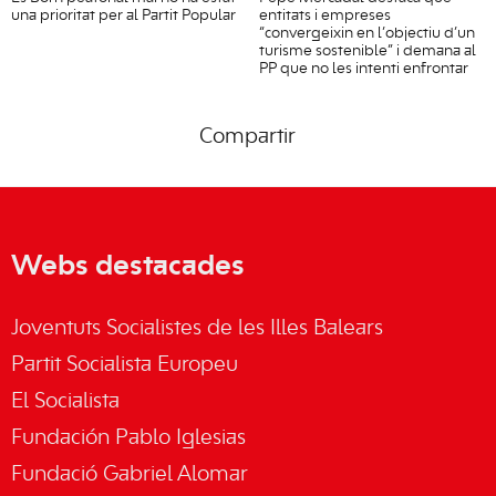
una prioritat per al Partit Popular
entitats i empreses
“convergeixin en l’objectiu d’un
turisme sostenible” i demana al
PP que no les intenti enfrontar
Compartir
Webs destacades
Joventuts Socialistes de les Illes Balears
Partit Socialista Europeu
El Socialista
Fundación Pablo Iglesias
Fundació Gabriel Alomar