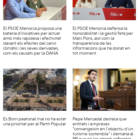
El PSOE Menorca proposa una
El PSOE Menorca defensa la
bateria d’iniciatives per actuar
honorabilitat i la gestió feta per
amb més rapidesa i efectivitat
Marc Pons, així com la
davant els efectes del canvi
transparència de les
climàtic i les seves derivades,
informacions que ha donat en
com els causats per la DANA
tot moment.
Es Born peatonal mai no ha estat
Pepe Mercadal destaca que
una prioritat per al Partit Popular
entitats i empreses
“convergeixin en l’objectiu d’un
turisme sostenible” i demana al