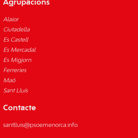
Agrupacions
Alaior
Ciutadella
Es Castell
Es Mercadal
Es Migjorn
Ferreries
Maó
Sant Lluís
Contacte
santlluis@psoemenorca.info