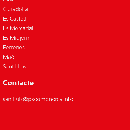
Alaior
Ciutadella
Es Castell
Es Mercadal
Es Migjorn
Ferreries
Maó
Sant Lluís
Contacte
santlluis@psoemenorca.info