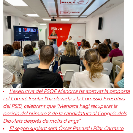
L’executiva del PSOE Menorca ha aprovat la proposta
i el Comitè Insular l’ha elevada a la Comissió Executiva
del PSIB, celebrant que “Menorca hagi recuperat la
posició del número 2 de la candidatura al Congrés dels
Diputats després de molts d’anys”
El segon suplent serà Óscar Pascual i Pilar Carrasco