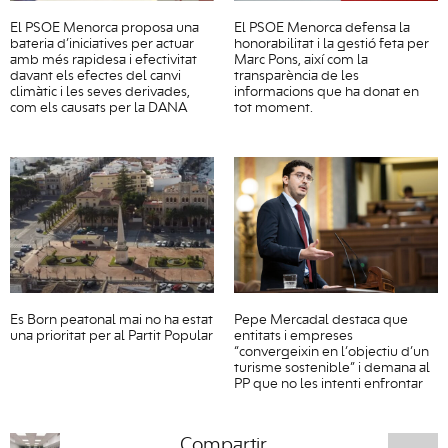
El PSOE Menorca proposa una
El PSOE Menorca defensa la
bateria d’iniciatives per actuar
honorabilitat i la gestió feta per
amb més rapidesa i efectivitat
Marc Pons, així com la
davant els efectes del canvi
transparència de les
climàtic i les seves derivades,
informacions que ha donat en
com els causats per la DANA
tot moment.
Es Born peatonal mai no ha estat
Pepe Mercadal destaca que
una prioritat per al Partit Popular
entitats i empreses
“convergeixin en l’objectiu d’un
turisme sostenible” i demana al
PP que no les intenti enfrontar
Compartir