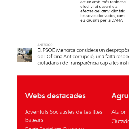
actuar amb més rapidesa i
efectivitat davant els
efectes del canvi climàtic i
les seves derivades, com
els causats per la DANA
ANTERIOR
El PSOE Menorca considera un despropòs
de l’Oficina Anticorrupció, una falta respe
ciutadans i de transparència cap a les inst
Webs destacades
Agru
Joventuts Socialistes de les Illes
Alaior
Balears
Ciutade