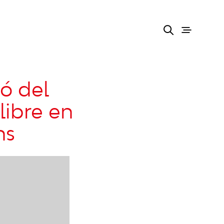
ió del
Llibre en
ns