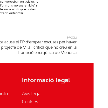
“convergeixin en l’objectiu
d’un turisme sostenible” i
demana al PP que no les
intenti enfrontar
PRÒXIM
a acusa el PP d’emprar excuses per haver
 projecte de Milà i critica que no creu en la
transició energètica de Menorca
Informació legal
info
Avis legal
Cookies