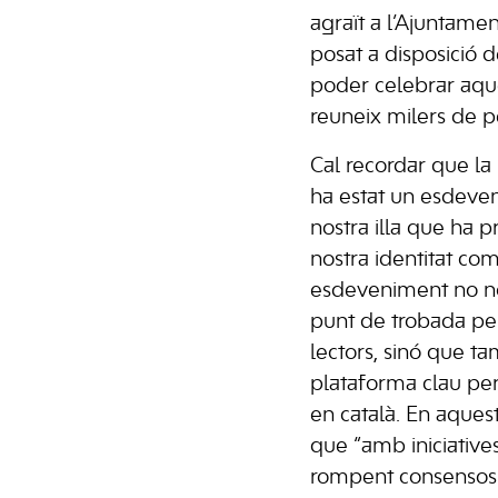
agraït a l’Ajuntame
posat a disposició
poder celebrar aque
reuneix milers de p
Cal recordar que la 
ha estat un esdeve
nostra illa que ha p
nostra identitat com
esdeveniment no n
punt de trobada per 
lectors, sinó que t
plataforma clau per
en català. En aquest 
que “amb iniciative
rompent consensos h