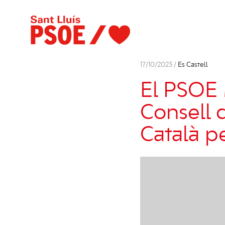
17/10/2023 /
Es Castell
El PSOE 
Consell d
Català p