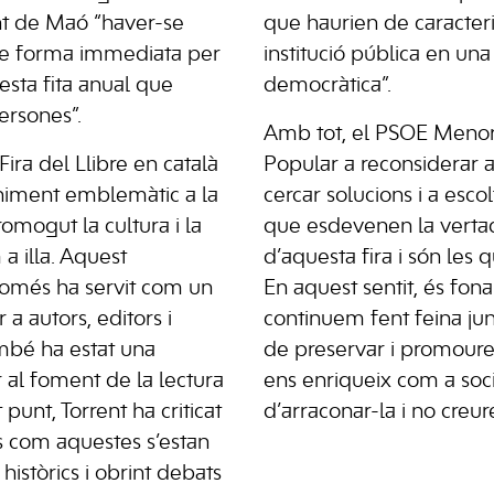
nt de Maó “haver-se
que haurien de caracteri
 de forma immediata per
institució pública en una
sta fita anual que
democràtica”.
ersones”.
Amb tot, el PSOE Menorc
Fira del Llibre en català
Popular a reconsiderar 
niment emblemàtic a la
cercar solucions i a escolt
romogut la cultura i la
que esdevenen la verta
 a illa. Aquest
d’aquesta fira i són les 
omés ha servit com un
En aquest sentit, és fo
a autors, editors i
continuem fent feina jun
ambé ha estat una
de preservar i promoure 
 al foment de la lectura
ens enriqueix com a soci
punt, Torrent ha criticat
d’arraconar-la i no creur
s com aquestes s’estan
istòrics i obrint debats