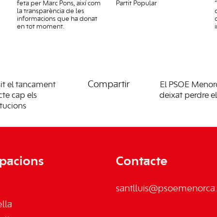
feta per Marc Pons, així com
Partit Popular
la transparència de les
informacions que ha donat
en tot moment.
Compartir
it el tancament
El PSOE Menorc
cte cap els
deixat perdre el
itucions
pacions
Contacte
santlluis@psoemenorca.
lla