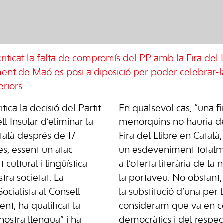
riticat la falta de compromís del PP amb la Fira del L
ment de Maó es posi a diposició per poder celebrar-la
eriors
ica la decisió del Partit
En qualsevol cas, “una fi
l Insular d’eliminar la
menorquins no hauria de
atalà després de 17
Fira del Llibre en Català,
es, essent un atac
un esdeveniment total
t cultural i lingüística
a l’oferta literària de la n
tra societat. La
la portaveu. No obstant, 
ocialista al Consell
la substitució d’una per l
ent, ha qualificat la
consideram que va en co
nostra llengua” i ha
democràtics i del respect