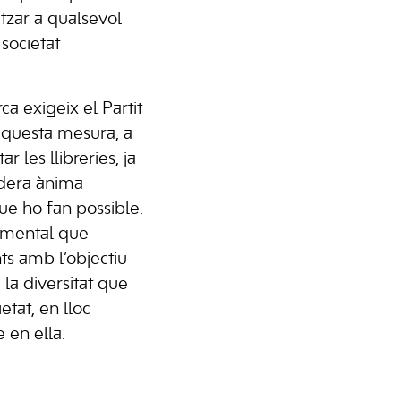
tzar a qualsevol
 societat
a exigeix el Partit
aquesta mesura, a
ar les llibreries, ja
dera ànima
que ho fan possible.
namental que
ts amb l’objectiu
la diversitat que
etat, en lloc
e en ella.