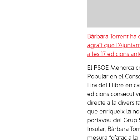
Bàrbara Torrent ha c
agraït que l’Ajunta
a les 17 edicions ant
El PSOE Menorca crit
Popular en el Consel
Fira del Llibre en c
edicions consecutiv
directe a la diversita
que enriqueix la nos
portaveu del Grup S
Insular, Bàrbara Torr
mesura “d’atac a la 