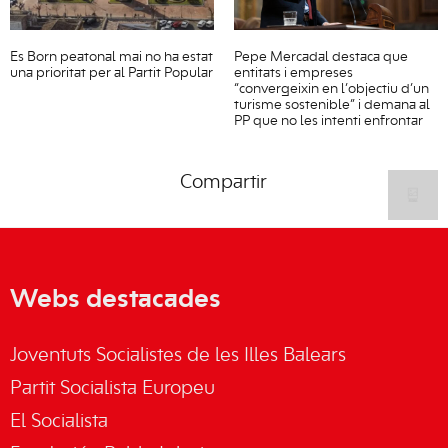
Es Born peatonal mai no ha estat
Pepe Mercadal destaca que
una prioritat per al Partit Popular
entitats i empreses
“convergeixin en l’objectiu d’un
turisme sostenible” i demana al
PP que no les intenti enfrontar
Compartir
Webs destacades
Joventuts Socialistes de les Illes Balears
Partit Socialista Europeu
El Socialista