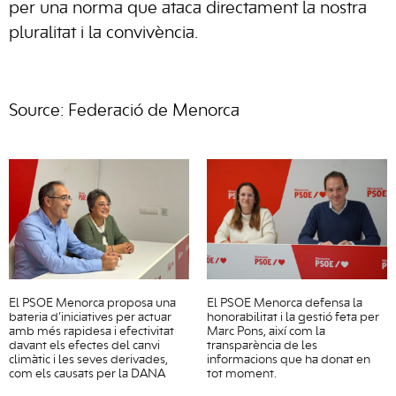
per una norma que ataca directament la nostra
pluralitat i la convivència.
Source: Federació de Menorca
El PSOE Menorca proposa una
El PSOE Menorca defensa la
bateria d’iniciatives per actuar
honorabilitat i la gestió feta per
amb més rapidesa i efectivitat
Marc Pons, així com la
davant els efectes del canvi
transparència de les
climàtic i les seves derivades,
informacions que ha donat en
com els causats per la DANA
tot moment.