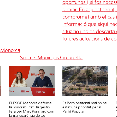
oportunes i, si fos nece
dimitir. En aquest sentit, 
compromet amb el cas i
informació que sigui nece
situació i no es descarta 
futures actuacions de con
e Menorca
Source: Municipis Ciutadella
El PSOE Menorca defensa
Es Born peatonal mai no ha
la honorabilitat i la gestió
estat una prioritat per al
feta per Marc Pons, així com
Partit Popular
la transparència de les