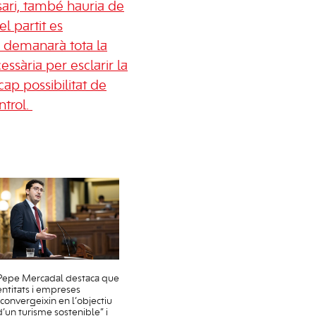
ssari, també hauria de
el partit es
 demanarà tota la
ssària per esclarir la
cap possibilitat de
trol.
Pepe Mercadal destaca que
entitats i empreses
“convergeixin en l’objectiu
d’un turisme sostenible” i