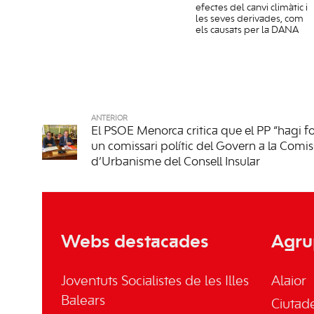
efectes del canvi climàtic i
les seves derivades, com
els causats per la DANA
ANTERIOR
El PSOE Menorca critica que el PP “hagi fo
un comissari polític del Govern a la Comis
d’Urbanisme del Consell Insular
Webs destacades
Agru
Joventuts Socialistes de les Illes
Alaior
Balears
Ciutade