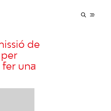
issió de
 per
 fer una