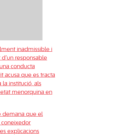
lment inadmissible i
t d’un responsable
a una conducta
it acusa que es tracta
la institució, als
ocietat menorquina en
é demana que el
, coneixedor
les explicacions