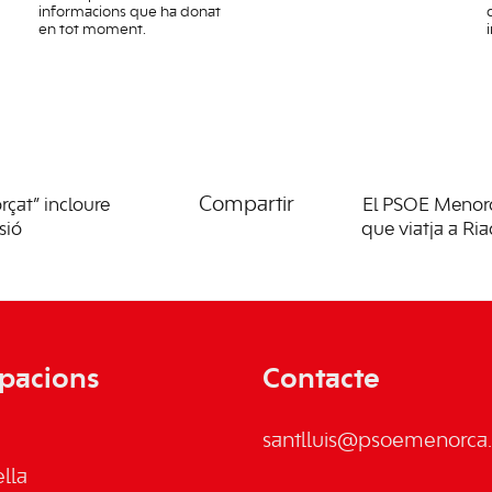
informacions que ha donat
en tot moment.
Compartir
rçat” incloure
El PSOE Menorc
sió
que viatja a Ri
pacions
Contacte
santlluis@psoemenorca.
lla