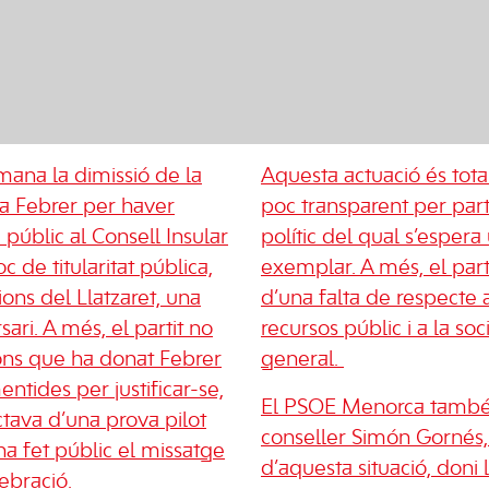
ana la dimissió de la
Aquesta actuació és tota
ta Febrer per haver
poc transparent per par
c públic al Consell Insular
polític del qual s’esper
c de titularitat pública,
exemplar. A més, el part
ions del Llatzaret, una
d’una falta de respecte a 
sari. A més, el partit no
recursos públic i a la s
ions que ha donat Febrer
general.
entides per justificar-se,
El PSOE Menorca tamb
tava d’una prova pilot
conseller Simón Gornés
ha fet públic el missatge
d’aquesta situació, doni 
ebració.