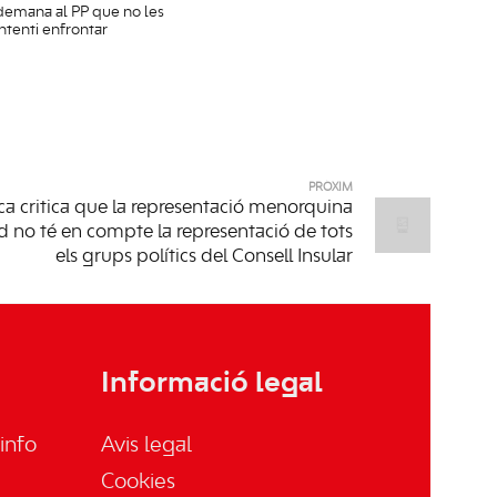
demana al PP que no les
intenti enfrontar
PRÒXIM
a critica que la representació menorquina
ad no té en compte la representació de tots
els grups polítics del Consell Insular
Informació legal
info
Avis legal
Cookies