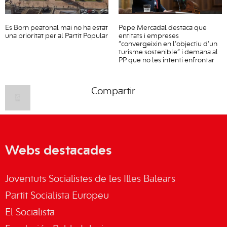
Es Born peatonal mai no ha estat
Pepe Mercadal destaca que
una prioritat per al Partit Popular
entitats i empreses
“convergeixin en l’objectiu d’un
turisme sostenible” i demana al
PP que no les intenti enfrontar
Compartir
Webs destacades
Joventuts Socialistes de les Illes Balears
Partit Socialista Europeu
El Socialista