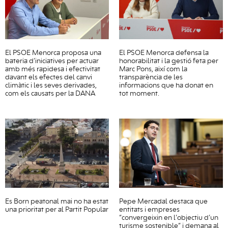
El PSOE Menorca proposa una
El PSOE Menorca defensa la
bateria d’iniciatives per actuar
honorabilitat i la gestió feta per
amb més rapidesa i efectivitat
Marc Pons, així com la
davant els efectes del canvi
transparència de les
climàtic i les seves derivades,
informacions que ha donat en
com els causats per la DANA
tot moment.
Es Born peatonal mai no ha estat
Pepe Mercadal destaca que
una prioritat per al Partit Popular
entitats i empreses
“convergeixin en l’objectiu d’un
turisme sostenible” i demana al