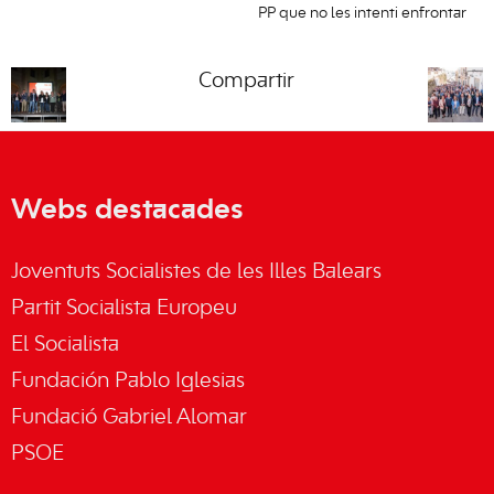
PP que no les intenti enfrontar
Compartir
Webs destacades
Joventuts Socialistes de les Illes Balears
Partit Socialista Europeu
El Socialista
Fundación Pablo Iglesias
Fundació Gabriel Alomar
PSOE