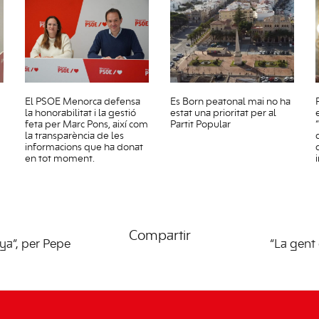
El PSOE Menorca defensa
Es Born peatonal mai no ha
la honorabilitat i la gestió
estat una prioritat per al
feta per Marc Pons, així com
Partit Popular
la transparència de les
informacions que ha donat
en tot moment.
Compartir
ya”, per Pepe
“La gent 