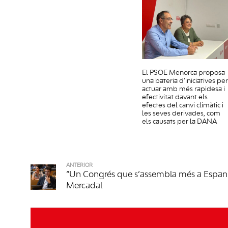
El PSOE Menorca proposa
una bateria d’iniciatives per
actuar amb més rapidesa i
efectivitat davant els
efectes del canvi climàtic i
les seves derivades, com
els causats per la DANA
ANTERIOR
“Un Congrés que s’assembla més a Espan
Mercadal