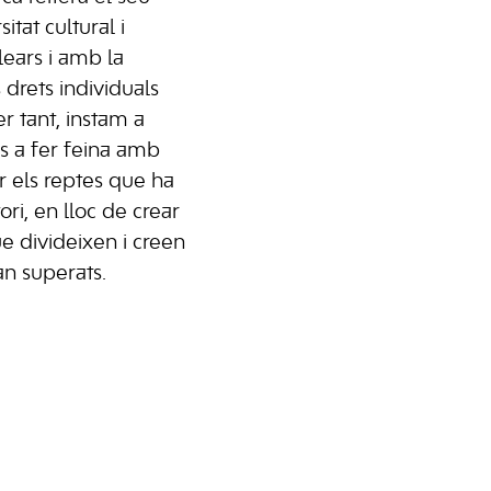
tat cultural i
alears i amb la
 drets individuals
r tant, instam a
es a fer feina amb
r els reptes que ha
tori, en lloc de crear
ue divideixen i creen
an superats.