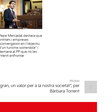
Pepe Mercadal destaca que
entitats i empreses
“convergeixin en l’objectiu
d’un turisme sostenible” i
demana al PP que no les
intenti enfrontar
PRÒXIM
gran, un valor per a la nostra societat”, per
Bàrbara Torrent