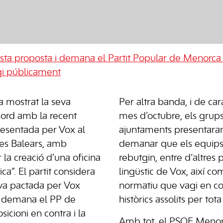
uesta proposta i demana el Partit Popular de Menorca 
tgi públicament
 mostrat la seva
Per altra banda, i de car
cord amb la recent
mes d’octubre, els grups 
presentada per Vox al
ajuntaments presentara
les Balears, amb
demanar que els equip
r la creació d’una oficina
rebutgin, entre d’altres 
ica”. El partit considera
lingüstic de Vox, així c
iva pactada per Vox
normatiu que vagi en co
 i demana el PP de
històrics assolits per tota
icioni en contra i la
Amb tot, el PSOE Menorc