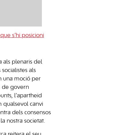
que s’hi posicioni
a als plenaris del
socialistes als
n una moció per
s de govern
punts, l’apartheid
om qualsevol canvi
ntra dels consensos
 la nostra societat.
a reitera el seu