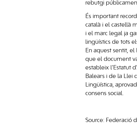
rebutgi públicamen
És important recor
català i el castellà 
i el marc legal ja ga
lingüístics de tots e
En aquest sentit, e
que el document va
estableix l’Estatut 
Balears i de la Llei
Lingüística, aprova
consens social.
Source: Federació 