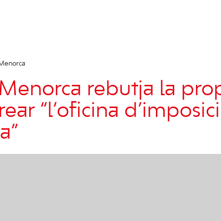
 Menorca
Menorca rebutja la pro
ear “l’oficina d’imposic
ca”