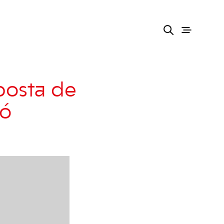
posta de
ió