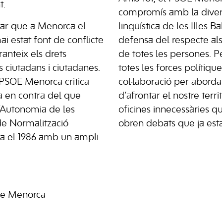
t.
compromís amb la diversi
dar que a Menorca el
lingüística de les Illes B
mai estat font de conflicte
defensa del respecte als
ranteix els drets
de totes les persones. Pe
ls ciutadans i ciutadanes.
totes les forces polítiqu
l PSOE Menorca critica
col·laboració per aborda
 en contra del que
d’afrontar el nostre terri
d’Autonomia de les
oficines innecessàries q
 de Normalització
obren debats que ja est
da el 1986 amb un ampli
de Menorca