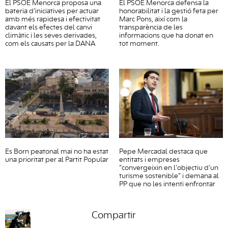
El PSOE Menorca proposa una
El PSOE Menorca defensa la
bateria d’iniciatives per actuar
honorabilitat i la gestió feta per
amb més rapidesa i efectivitat
Marc Pons, així com la
davant els efectes del canvi
transparència de les
climàtic i les seves derivades,
informacions que ha donat en
com els causats per la DANA
tot moment.
Es Born peatonal mai no ha estat
Pepe Mercadal destaca que
una prioritat per al Partit Popular
entitats i empreses
“convergeixin en l’objectiu d’un
turisme sostenible” i demana al
PP que no les intenti enfrontar
Compartir