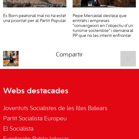
Es Born peatonal mai no ha estat
Pepe Mercadal destaca que
una prioritat per al Partit Popular
entitats i empreses
“convergeixin en l’objectiu d’un
turisme sostenible” i demana al
PP que no les intenti enfrontar
Compartir
Webs destacades
Joventuts Socialistes de les Illes Balears
Partit Socialista Europeu
El Socialista