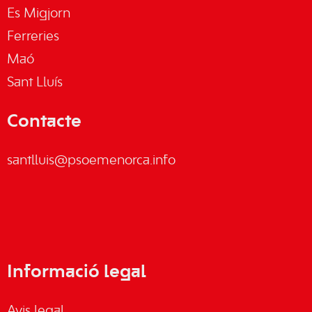
Es Migjorn
Ferreries
Maó
Sant Lluís
Contacte
santlluis@psoemenorca.info
Informació legal
Avis legal