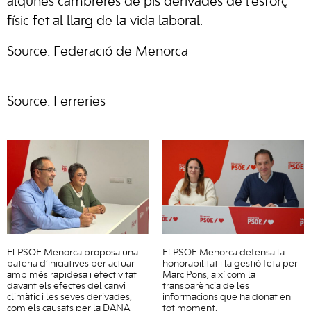
algunes cambreres de pis derivades de l’esforç
físic fet al llarg de la vida laboral.
Source: Federació de Menorca
Source: Ferreries
El PSOE Menorca proposa una
El PSOE Menorca defensa la
bateria d’iniciatives per actuar
honorabilitat i la gestió feta per
amb més rapidesa i efectivitat
Marc Pons, així com la
davant els efectes del canvi
transparència de les
climàtic i les seves derivades,
informacions que ha donat en
com els causats per la DANA
tot moment.