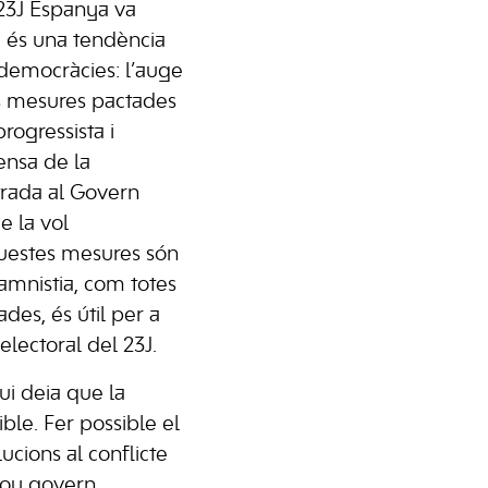
23J Espanya va
a és una tendència
 democràcies: l’auge
es mesures pactades
rogressista i
nsa de la
trada al Govern
e la vol
questes mesures són
’amnistia, com totes
des, és útil per a
lectoral del 23J.
ui deia que la
sible. Fer possible el
ucions al conflicte
 nou govern