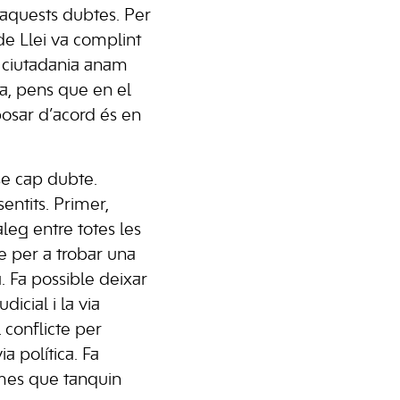
aquests dubtes. Per
de Llei va complint
la ciutadania anam
ia, pens que en el
osar d’acord és en
nse cap dubte.
sentits. Primer,
leg entre totes les
e per a trobar una
à. Fa possible deixar
dicial i la via
l conflicte per
ia política. Fa
mes que tanquin