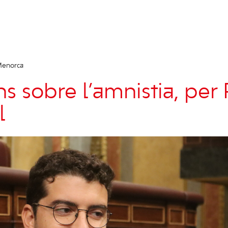
Menorca
ns sobre l’amnistia, per
l