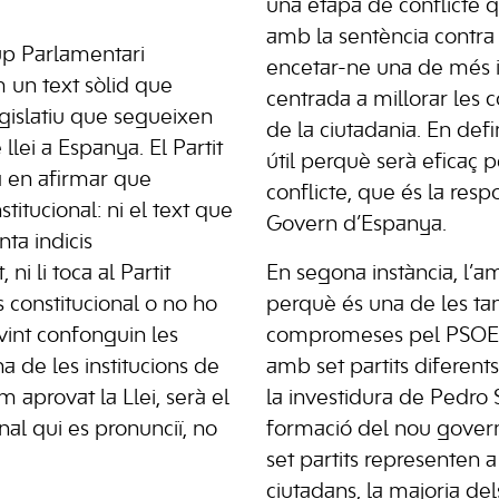
una etapa de conflicte
amb la sentència contra l
rup Parlamentari
encetar-ne una de més i
m un text sòlid que
centrada a millorar les 
egislatiu que segueixen
de la ciutadania. En defin
 llei a Espanya. El Partit
útil perquè serà eficaç p
a en afirmar que
conflicte, que és la resp
stitucional: ni el text que
Govern d’Espanya.
ta indicis
 ni li toca al Partit
En segona instància, l’amn
s constitucional o no ho
perquè és una de les ta
vint confonguin les
compromeses pel PSOE e
a de les institucions de
amb set partits diferents
 aprovat la Llei, serà el
la investidura de Pedro 
nal qui es pronunciï, no
formació del nou govern
set partits representen a
ciutadans, la majoria del