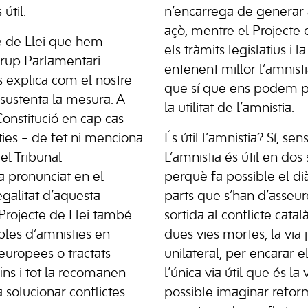
 útil.
n’encarrega de generar 
açò, mentre el Projecte 
te de Llei que hem
els tràmits legislatius i 
Grup Parlamentari
entenent millor l’amnist
s explica com el nostre
que sí que ens podem p
 sustenta la mesura. A
la utilitat de l’amnistia.
Constitució en cap cas
ties – de fet ni menciona
És útil l’amnistia? Sí, se
 el Tribunal
L’amnistia és útil en dos 
ha pronunciat en el
perquè fa possible el dià
egalitat d’aquesta
parts que s’han d’asseur
 Projecte de Llei també
sortida al conflicte catal
ples d’amnisties en
dues vies mortes, la via ju
europees o tractats
unilateral, per encarar e
ins i tot la recomanen
l’única via útil que és la v
solucionar conflictes
possible imaginar refor