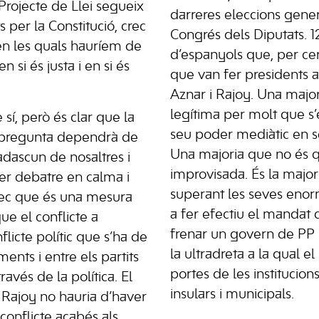
Projecte de Llei segueix
darreres eleccions genera
s per la Constitució, crec
Congrés dels Diputats. 1
en les quals hauríem de
d’espanyols que, per ce
n si és justa i en si és
que van fer presidents a
Aznar i Rajoy. Una majo
legítima per molt que s’e
 sí, però és clar que la
seu poder mediàtic en 
 pregunta dependrà de
Una majoria que no és q
cadascun de nosaltres i
improvisada. És la majori
r debatre en calma i
superant les seves enor
rec que és una mesura
a fer efectiu el mandat d
ue el conflicte a
frenar un govern de PP i 
licte polític que s’ha de
la ultradreta a la qual e
ments i entre els partits
portes de les institucio
 través de la política. El
insulars i municipals.
Rajoy no hauria d’haver
onflicte acabés als