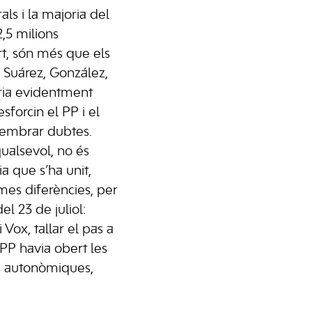
ls i la majoria del
2,5 milions
rt, són més que els
 Suárez, González,
ria evidentment
sforcin el PP i el
sembrar dubtes.
ualsevol, no és
a que s’ha unit,
mes diferències, per
el 23 de juliol:
Vox, tallar el pas a
l PP havia obert les
ns autonòmiques,