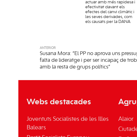
actuar amb més rapidesa i
efectivitat davant els
efectes del canvi climàtic i
les seves derivades, com
els causats per la DANA
ANTERIOR
Susana Mora: “El PP no aprova uns pressu
falta de lideratge i per ser incapaç de tr
amb la resta de grups polítics”
Webs destacades
Agru
Joventuts Socialistes de les Illes
Alaior
Balears
Ciutade