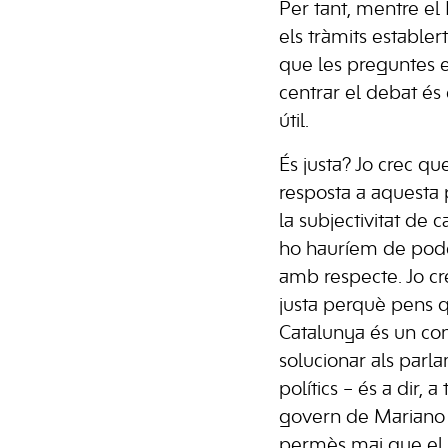
Per tant, mentre el 
els tràmits establert
que les preguntes 
centrar el debat és e
útil.
És justa? Jo crec que
resposta a aquesta
la subjectivitat de 
ho hauríem de pode
amb respecte. Jo c
justa perquè pens q
Catalunya és un conf
solucionar als parla
polítics – és a dir, a
govern de Mariano 
permès mai que el c