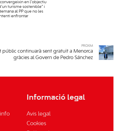
“convergeixin en l’objectiu
d’un turisme sostenible” i
demana al PP que no les
intenti enfrontar
PRÒXIM
t públic continuarà sent gratuït a Menorca
gràcies al Govern de Pedro Sánchez
Informació legal
info
Avis legal
Cookies