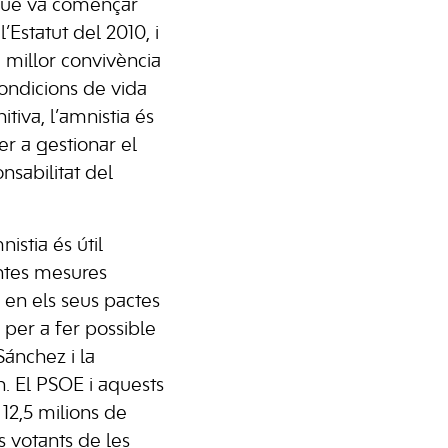
 que va començar
’Estatut del 2010, i
 millor convivència
condicions de vida
itiva, l’amnistia és
er a gestionar el
onsabilitat del
istia és útil
ntes mesures
n els seus pactes
 per a fer possible
Sánchez i la
. El PSOE i aquests
 12,5 milions de
s votants de les