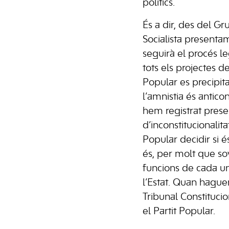
polítics.
És a dir, des del G
Socialista presenta
seguirà el procés l
tots els projectes de
Popular es precipit
l’amnistia és anticon
hem registrat presen
d’inconstitucionalitat,
Popular decidir si é
és, per molt que so
funcions de cada un
l’Estat. Quan haguem
Tribunal Constitucio
el Partit Popular.