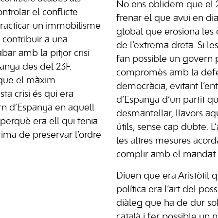
No ens oblidem que el 
ontrolar el conflicte
frenar el que avui en di
practicar un immobilisme
global que erosiona les
 contribuir a una
de l’extrema dreta. Si l
ar amb la pitjor crisi
fan possible un govern p
panya des del 23F.
compromès amb la defe
que el màxim
democràcia, evitant l’en
a crisi és qui era
d’Espanya d’un partit qu
rn d’Espanya en aquell
desmantellar, llavors a
erquè era ell qui tenia
útils, sense cap dubte. L
ltima de preservar l’ordre
les altres mesures acorda
complir amb el mandat e
Diuen que era Aristòtil q
política era l’art del pos
diàleg que ha de dur sol
català i fer possible un