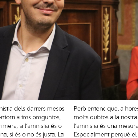
nistia dels darrers mesos
Però entenc que, a hores
ntorn a tres preguntes,
molts dubtes a la nostra 
imera, si l’amnistia és o
l’amnistia és una mesura
a, si és o no és justa. La
Especialment perquè el