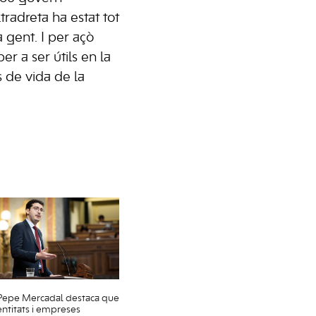
ltradreta ha estat tot
la gent. I per açò
per a ser útils en la
s de vida de la
Pepe Mercadal destaca que
entitats i empreses