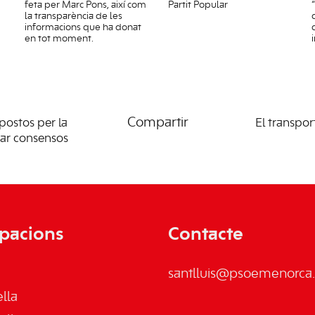
feta per Marc Pons, així com
Partit Popular
la transparència de les
informacions que ha donat
en tot moment.
Compartir
postos per la
El transpor
obar consensos
pacions
Contacte
santlluis@psoemenorca.
lla