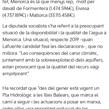
fet, Menorca és la que menys rep,
molt per
davall de Formentera (1.474.596€), Eivissa
(4.737.189€) i Mallorca (33.115.458€).
La diputada socialista s’ha referit a la preocupant
situació de la disponibilitat i la qualitat de l’aigua a
Menorca. Una situació, respecte 2019 -quan
Lafuente candidat feia les declaracions-, que no
millora. “Les conseqüències del canvi climàtic,
juntament amb la sobreexplotació dels aqüífers,
estan provocant que la qualitat del recurs vagi
empitjorant.”
Ha recordat que “des del gener està vigent un
Pla Hidrològic a les Illes Balears, que marca el
camí a seguir i les actuacions a posar en marxa,