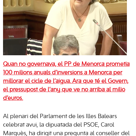
Quan no governava, el PP de Menorca prometia
100 milions anuals d’inversions a Menorca per
millorar el cicle de l’aigua. Ara que té el Govern,
el pressupost de l’any que ve no arriba al milió
d’euros.
Al plenari del Parlament de les Illes Balears
celebrat avui, la dipuatada del PSOE, Carol
Marquès, ha dirigit una pregunta al conseller del