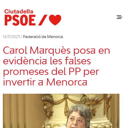
14/11/2023 /
Federació de Menorca
Carol Marquès posa en
evidència les falses
promeses del PP per
invertir a Menorca