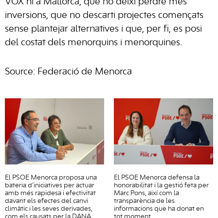
VOX ni a Mallorca, que no deixi perdre més
inversions, que no descarti projectes començats
sense plantejar alternatives i que, per fi, es posi
del costat dels menorquins i menorquines.
Source: Federació de Menorca
El PSOE Menorca proposa una
El PSOE Menorca defensa la
bateria d’iniciatives per actuar
honorabilitat i la gestió feta per
amb més rapidesa i efectivitat
Marc Pons, així com la
davant els efectes del canvi
transparència de les
climàtic i les seves derivades,
informacions que ha donat en
com els causats per la DANA
tot moment.