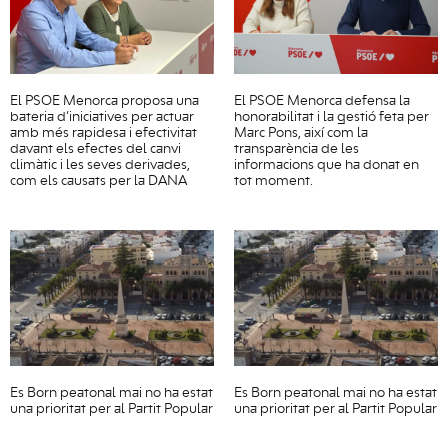
El PSOE Menorca proposa una
El PSOE Menorca defensa la
bateria d’iniciatives per actuar
honorabilitat i la gestió feta per
amb més rapidesa i efectivitat
Marc Pons, així com la
davant els efectes del canvi
transparència de les
climàtic i les seves derivades,
informacions que ha donat en
com els causats per la DANA
tot moment.
Es Born peatonal mai no ha estat
Es Born peatonal mai no ha estat
una prioritat per al Partit Popular
una prioritat per al Partit Popular