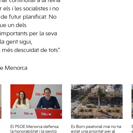
nar continuïtat a la feina
ls i les socialistes i no
de futur planificat. No
e un dels
mportants per la seva
la gent sigui,
més descuidat de tots”.
de Menorca
El PSOE Menorca defensa
Es Born peatonal mai no ha
la honorabilitat i la gestió
estat una prioritat per al