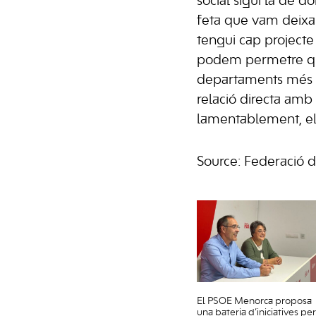
social sigui la de do
feta que vam deixar e
tengui cap projecte 
podem permetre qu
departaments més i
relació directa amb 
lamentablement, el 
Source: Federació 
El PSOE Menorca proposa
una bateria d’iniciatives per