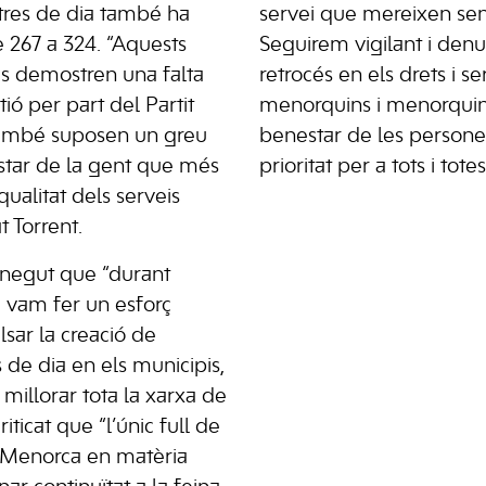
tres de dia també ha
servei que mereixen sen
e 267 a 324. “Aquests
Seguirem vigilant i denu
 demostren una falta
retrocés en els drets i se
tió per part del Partit
menorquins i menorquin
també suposen un greu
benestar de les persone
star de la gent que més
prioritat per a tots i totes
qualitat dels serveis
t Torrent.
conegut que “durant
ra vam fer un esforç
sar la creació de
s de dia en els municipis,
millorar tota la xarxa de
riticat que “l’únic full de
e Menorca en matèria