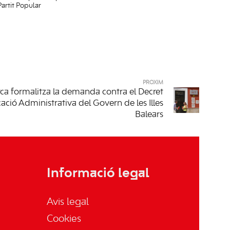
Partit Popular
PRÒXIM
a formalitza la demanda contra el Decret
cació Administrativa del Govern de les Illes
Balears
Informació legal
Avis legal
Cookies