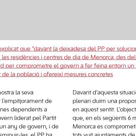
explicat que “davant la deixadesa del PP per soluci
a a les residències i centres de dia de Menorca, des 
d per comprometre el govern a fer feina entorn un f
t de la població i ofereixi mesures concretes
stra la seva
Davant d’aquesta situaci
 l’empitjorament de
plenari duim una propos
sones dependents a
en aquest sentit. L’objec
ern liderat pel Partit
que, en els següents 6 m
un any de govern, i de
Menorca es comprometi 
minuir-les, el PP ha
tots vuit ajuntaments d