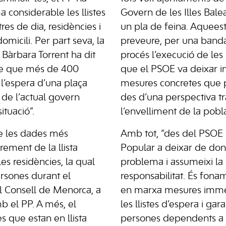
considerable les llistes
Govern de les Illes Balea
res de dia, residències i
un pla de feina. Aqueest
omicili. Per part seva, la
preveure, per una banda
a Bàrbara Torrent ha dit
procés l’execució de les
ble que més de 400
que el PSOE va deixar inic
 l’espera d’una plaça
mesures concretes que 
a de l’actual govern
des d’una perspectiva tr
ituació”.
l’envelliment de la pobla
e les dades més
Amb tot, “des del PSOE e
rement de la llista
Popular a deixar de don
les residències, la qual
problema i assumeixi la
rsones durant el
responsabilitat. És fona
 Consell de Menorca, a
en marxa mesures immed
b el PP. A més, el
les llistes d’espera i gar
 que estan en llista
persones dependents a 