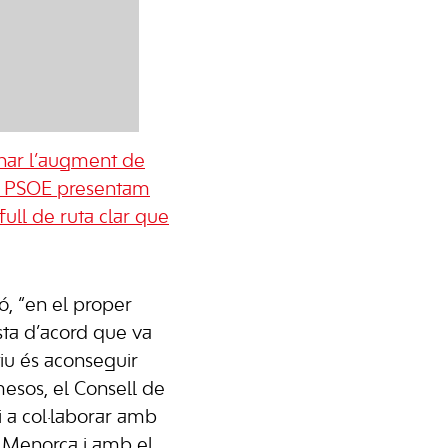
onar l’augment de
del PSOE presentam
ull de ruta clar que
ó, “en el proper
ta d’acord que va
tiu és aconseguir
esos, el Consell de
a col·laborar amb
e Menorca i amb el