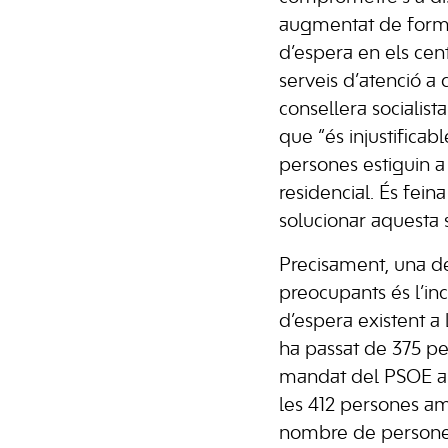
augmentat de forma 
d’espera en els cent
serveis d’atenció a d
consellera socialist
que “és injustifica
persones estiguin a
residencial. És fein
solucionar aquesta s
Precisament, una d
preocupants és l’inc
d’espera existent a 
ha passat de 375 pe
mandat del PSOE al
les 412 persones am
nombre de persones