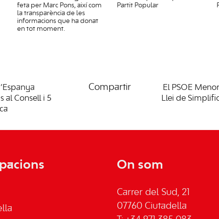
feta per Marc Pons, així com
Partit Popular
la transparència de les
informacions que ha donat
en tot moment.
Compartir
d’Espanya
El PSOE Menorc
 al Consell i 5
Llei de Simplifi
rca
pacions
On som
Carrer del Sud, 21
07760 Ciutadella
lla