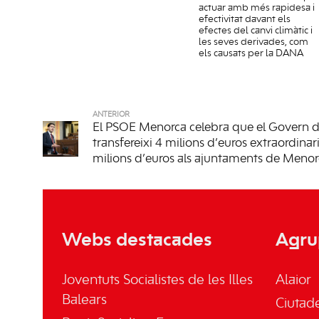
actuar amb més rapidesa i
efectivitat davant els
efectes del canvi climàtic i
les seves derivades, com
els causats per la DANA
ANTERIOR
El PSOE Menorca celebra que el Govern 
transfereixi 4 milions d’euros extraordinaris
milions d’euros als ajuntaments de Meno
Webs destacades
Agru
Joventuts Socialistes de les Illes
Alaior
Balears
Ciutade