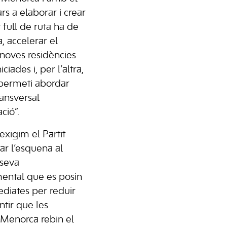
rs a elaborar i crear
 full de ruta ha de
, accelerar el
 noves residències
iades i, per l’altra,
permeti abordar
ansversal
ció”.
xigim el Partit
ar l’esquena al
 seva
mental que es posin
iates per reduir
antir que les
Menorca rebin el