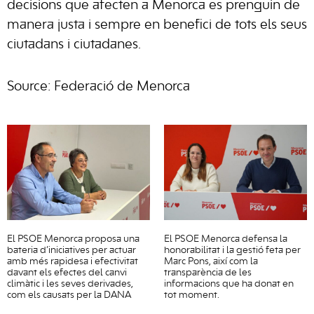
decisions que afecten a Menorca es prenguin de
manera justa i sempre en benefici de tots els seus
ciutadans i ciutadanes.
Source: Federació de Menorca
El PSOE Menorca proposa una
El PSOE Menorca defensa la
bateria d’iniciatives per actuar
honorabilitat i la gestió feta per
amb més rapidesa i efectivitat
Marc Pons, així com la
davant els efectes del canvi
transparència de les
climàtic i les seves derivades,
informacions que ha donat en
com els causats per la DANA
tot moment.