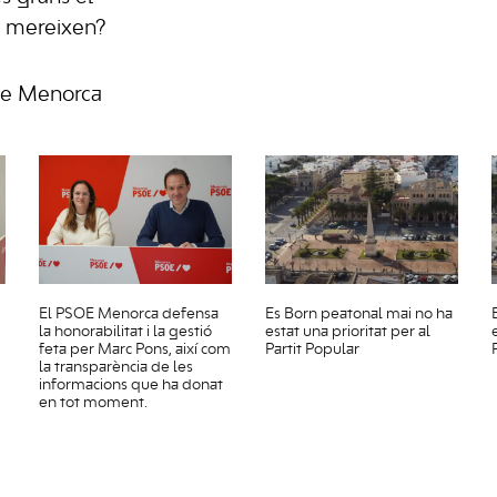
 mereixen?
de Menorca
El PSOE Menorca defensa
Es Born peatonal mai no ha
la honorabilitat i la gestió
estat una prioritat per al
feta per Marc Pons, així com
Partit Popular
la transparència de les
informacions que ha donat
en tot moment.