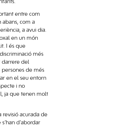
infants.
ortant entre com
an abans, com a
eriència, a avui dia.
doxal en un món
t. I és que
 discriminació més
r darrere del
es persones de més
ar en el seu entorn
specte i no
al, ja que tenen molt
a revisió acurada de
e s’han d’abordar