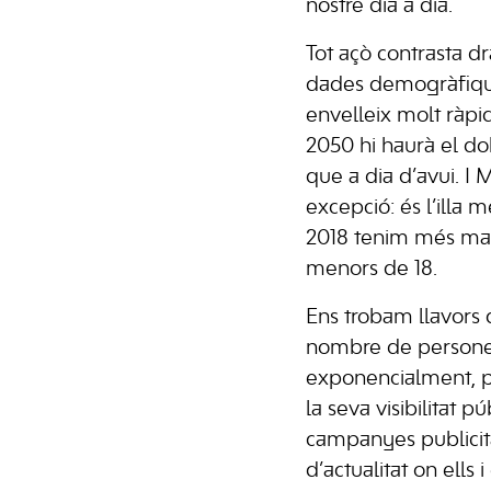
nostre dia a dia.
Tot açò contrasta d
dades demogràfique
envelleix molt ràpid
2050 hi haurà el d
que a dia d’avui. I
excepció: és l’illa 
2018 tenim més maj
menors de 18.
Ens trobam llavors 
nombre de persones
exponencialment, pe
la seva visibilitat p
campanyes publicità
d’actualitat on ells i