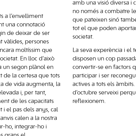
amb una visió diversa i
no només a combatre les
ats a l’envelliment
que pateixen sinó també
t una connotació
tot el que poden aportar
in de deixar de ser
societat.
t vàlides, persones
encara moltíssim que
La seva experència i el
ocietat. En lloc d’això
disposen un cop passada
 un segon plànol en
convertir-se en factors 
nt de la certesa que tots
participar i ser reconeg
ça de vida augmenta, la
actives a tots els àmbits.
levada i, per tant,
d’octubre serveixi perquè
nt de les capacitats
reflexionem.
t i el pas dels anys, cal
nvis calen a la nostra
r-ho, integrar-ho i
s grans el