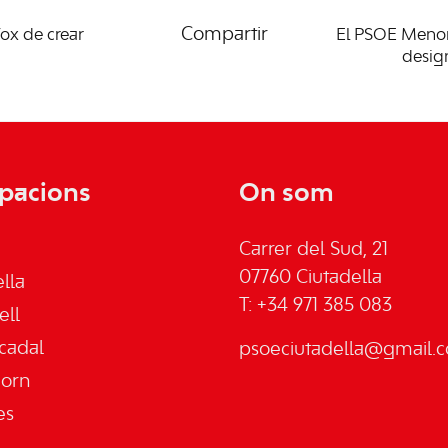
Compartir
ox de crear
El PSOE Menorc
desig
pacions
On som
Carrer del Sud, 21
07760 Ciutadella
lla
T: +34 971 385 083
ell
cadal
psoeciutadella@gmail.
jorn
es