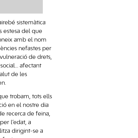
irebé sistemàtica
s estesa del que
coneix amb el nom
ències nefastes per
 vulneració de drets,
social… afectant
salut de les
en.
ue trobam, tots ells
ció en el nostre dia
de recerca de feina,
per l’edat, a
litza dirigint-se a