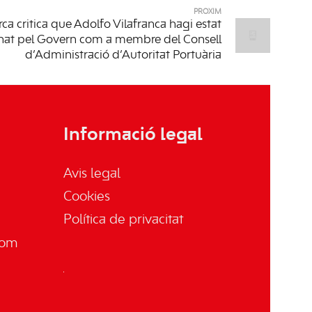
PRÒXIM
a critica que Adolfo Vilafranca hagi estat
nat pel Govern com a membre del Consell
d’Administració d’Autoritat Portuària
Informació legal
Avis legal
Cookies
Política de privacitat
com