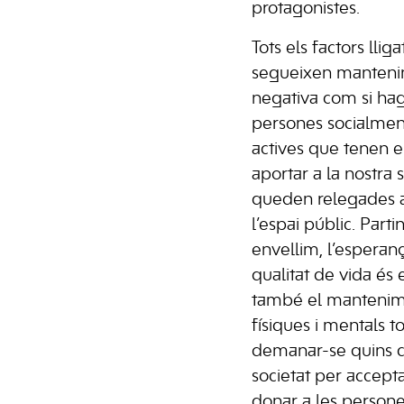
protagonistes.
Tots els factors llig
segueixen mantenin
negativa com si hag
persones socialmen
actives que tenen 
aportar a la nostra s
queden relegades a
l’espai públic. Parti
envellim, l’esperan
qualitat de vida és e
també el mantenime
físiques i mentals to
demanar-se quins ca
societat per accepta
donar a les persone