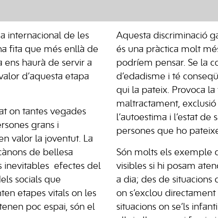
ia internacional de les
Aquesta discriminació ga
a fita que més enllà de
és una pràctica molt mé
ens haurà de servir a
podríem pensar. Se la 
l valor d’aquesta etapa
d’edadisme i té conseqü
qui la pateix. Provoca la
maltractament, exclusió 
at on tantes vegades
l’autoestima i l’estat de 
persones grans i
persones que ho pateix
n valor la joventut. La
 cànons de bellesa
Són molts els exemple q
s inevitables
efectes del
visibles si hi posam aten
els socials que
a dia; des de situacions 
en etapes vitals on les
on s’exclou directament 
tenen poc espai, són el
situacions on se’ls infanti