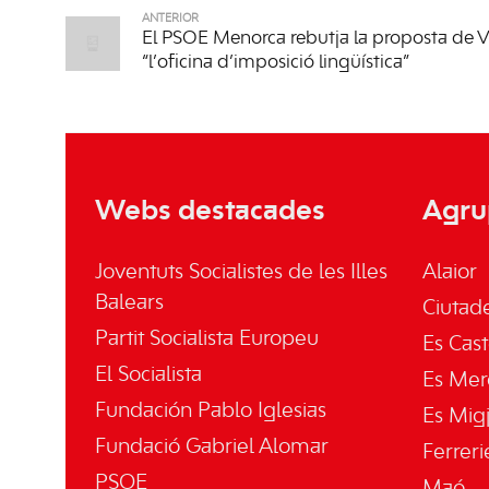
ANTERIOR
El PSOE Menorca rebutja la proposta de V
“l’oficina d’imposició lingüística”
Webs destacades
Agru
Joventuts Socialistes de les Illes
Alaior
Balears
Ciutade
Partit Socialista Europeu
Es Cast
El Socialista
Es Mer
Fundación Pablo Iglesias
Es Mig
Fundació Gabriel Alomar
Ferreri
PSOE