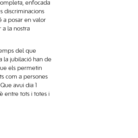
 completa, enfocada
 discriminacions
 a posar en valor
 a la nostra
 temps del que
 la jubilació han de
que els permetin
uts com a persones
 Que avui dia 1
 entre tots i totes i