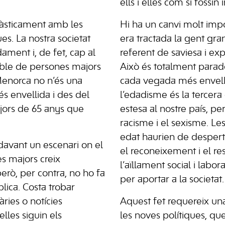
ells i elles com si fossin 
ràsticament amb les
Hi ha un canvi molt imp
s. La nostra societat
era tractada la gent gr
ament i, de fet, cap al
referent de saviesa i exp
oble de persones majors
Això és totalment para
 Menorca no n’és una
cada vegada més envelli
més envellida i des del
l’edadisme és la tercera
ors de 65 anys que
estesa al nostre país, pe
racisme i el sexisme. L
edat haurien de despert
davant un escenari on el
el reconeixement i el re
 majors creix
l’aïllament social i labor
rò, per contra, no ho fa
per aportar a la societat.
ública. Costa trobar
ries o notícies
Aquest fet requereix un
 elles siguin els
les noves polítiques, qu