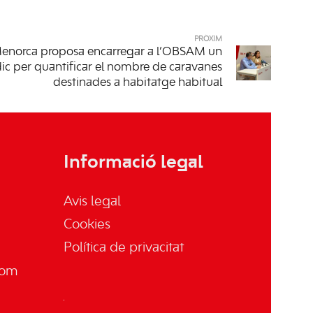
PRÒXIM
enorca proposa encarregar a l’OBSAM un
dic per quantificar el nombre de caravanes
destinades a habitatge habitual
Informació legal
Avis legal
Cookies
Política de privacitat
com