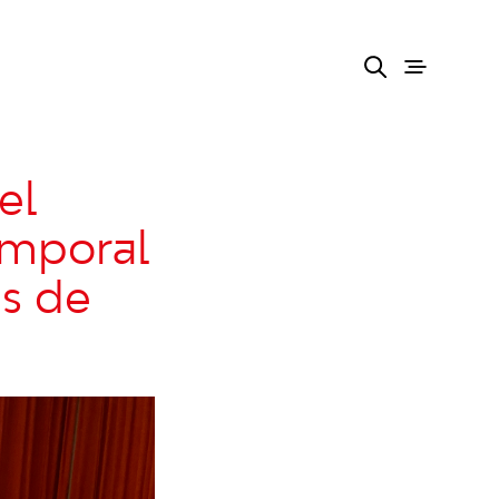
el
emporal
ns de