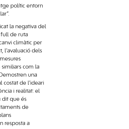
atge polític entorn
ar”.
icat la negativa del
full de ruta
canvi climàtic per
, l’avaluació dels
e mesures
 similiars com la
“Demostren una
costat de l’ideari
ia i realitat: el
a dit que és
ntaments de
lans
n resposta a