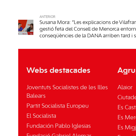
ANTERIOR
Susana Mora: “Les explicacions de Vilafra
gestió feta del Consell de Menorca entorn
conseqüències de la DANA arriben tard i s
Webs destacades
Agru
Joventuts Socialistes de les Illes
Alaior
Balears
Ciutade
Partit Socialista Europeu
Es Cast
El Socialista
Es Mer
Fundación Pablo Iglesias
Es Mig