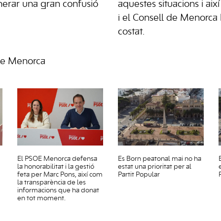
nerar una gran confusió
aquestes situacions i així
i el Consell de Menorca h
costat.
de Menorca
El PSOE Menorca defensa
Es Born peatonal mai no ha
la honorabilitat i la gestió
estat una prioritat per al
feta per Marc Pons, així com
Partit Popular
la transparència de les
informacions que ha donat
en tot moment.