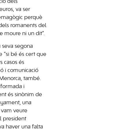
ció dels
euros, va ser
 demagògic perquè
dels romanents del
e moure ni un dit”.
a seva segona
e “si bé és cert que
ts casos és
ió i comunicació
 Menorca, també.
nformada i
ent és sinònim de
nyament, una
 vam veure
l president
 va haver una falta