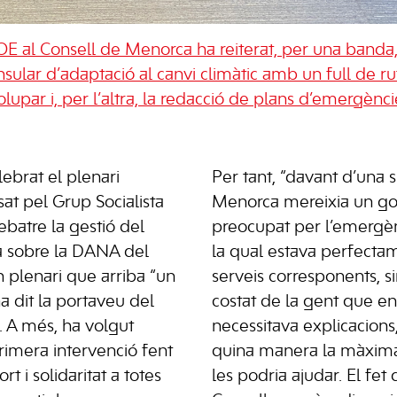
E al Consell de Menorca ha reiterat, per una banda,
insular d’adaptació al canvi climàtic amb un full de rut
lupar i, per l’altra, la redacció de plans d’emergènc
ebrat el plenari
Per tant, “davant d’una s
at pel Grup Socialista
Menorca mereixia un g
ebatre la gestió del
preocupat per l’emergènc
 sobre la DANA del
la qual estava perfecta
n plenari que arriba “un
serveis corresponents, si
a dit la portaveu del
costat de la gent que 
 A més, ha volgut
necessitava explicacions,
imera intervenció fent
quina manera la màxima i
t i solidaritat a totes
les podria ajudar. El fet