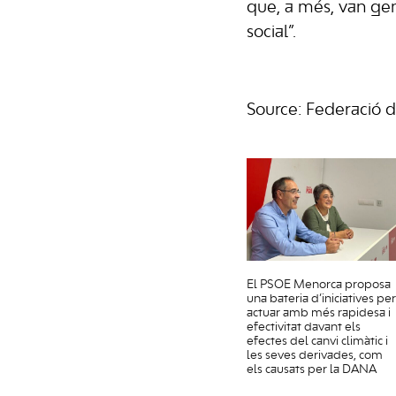
que, a més, van ge
social”.
Source: Federació 
El PSOE Menorca proposa
una bateria d’iniciatives per
actuar amb més rapidesa i
efectivitat davant els
efectes del canvi climàtic i
les seves derivades, com
els causats per la DANA