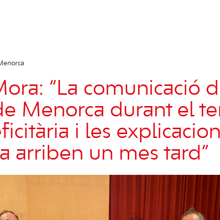
 Menorca
ora: “La comunicació d
de Menorca durant el t
ficitària i les explicacio
ca arriben un mes tard”