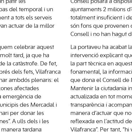
n patir les
Consell posarà a disposi
pas del temporal i un
ajuntaments 2 milions d’
nt a tots els serveis
totalment insuficient i
n actuar de la millor
són fons que provenen 
Consell i no han hagut d
uem celebrar aquest
La portaveu ha acabat l
 molt tard, ja que ha
intervenció explicant qu
 la catàstrofe. De fet,
la part tècnica en aques
és dels fets, Vilafranca
fonamental, la informac
nar ambdós plenaris: el
que dona el Consell de
zones afectades
Mantenir la ciutadania i
a emergència de
actualizada en tot mom
municipis des Mercadal i
transparència i acompa
dinari per donar les
manera d’actuar que no
s”. A ulls dels i les
reflexada en l’actitud de
ta manera tardana
Vilafranca”. Per tant, “hi