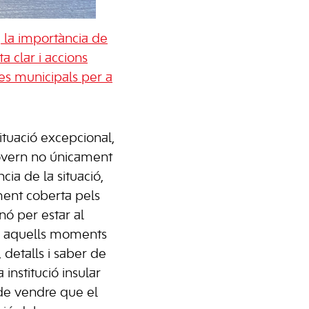
 la importància de
a clar i accions
ies municipals per a
ituació excepcional,
overn no únicament
ia de la situació,
ment coberta pels
nó per estar al
en aquells moments
 detalls i saber de
nstitució insular
 de vendre que el