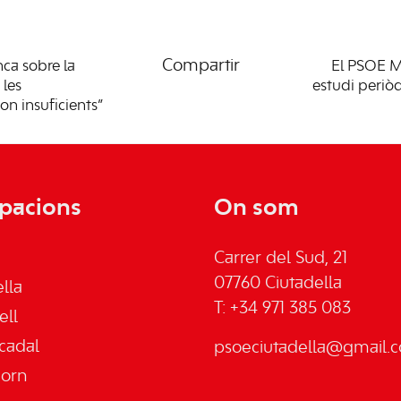
Compartir
nca sobre la
El PSOE M
 les
estudi periò
on insuficients”
pacions
On som
Carrer del Sud, 21
07760 Ciutadella
lla
T: +34 971 385 083
ell
cadal
psoeciutadella@gmail.
jorn