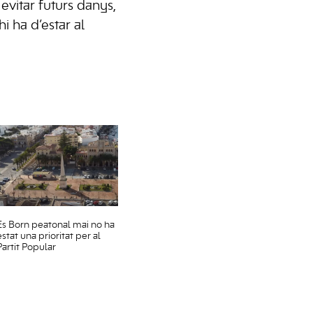
 evitar futurs danys,
i ha d’estar al
Es Born peatonal mai no ha
estat una prioritat per al
Partit Popular