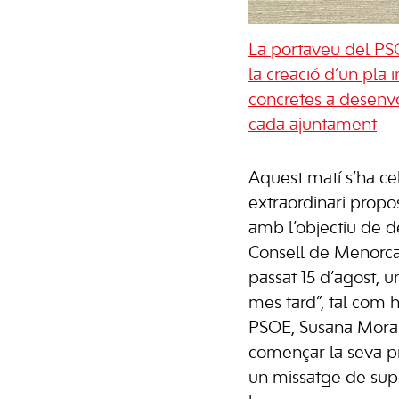
La portaveu del PSO
la creació d’un pla 
concretes a desenvo
cada ajuntament
Aquest matí s’ha cel
extraordinari propos
amb l’objectiu de d
Consell de Menorca
passat 15 d’agost, u
mes tard”, tal com h
PSOE, Susana Mora.
començar la seva pr
un missatge de supor