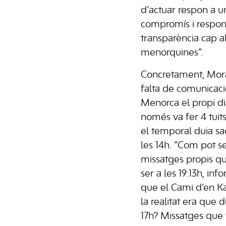
d’actuar respon a un
compromís i responsa
transparència cap a
menorquines”.
Concretament, Mora 
falta de comunicaci
Menorca el propi dia
només va fer 4 tuits
el temporal duia s
les 14h. “Com pot s
missatges propis qu
ser a les 19:13h, in
que el Cami d’en K
la realitat era que 
17h? Missatges que 