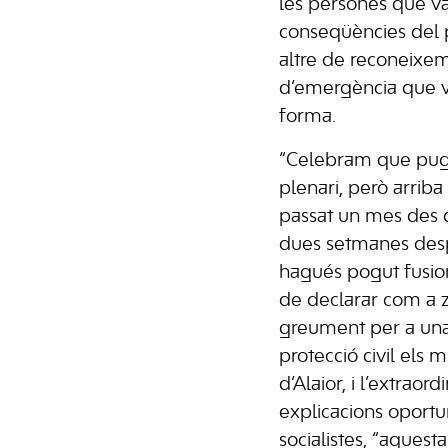
les persones que va
conseqüències del 
altre de reconeixeme
d’emergència que va
forma.
“Celebram que pug
plenari, però arriba
passat un mes des de
dues setmanes despr
hagués pogut fusio
de declarar com a 
greument per a un
protecció civil els 
d’Alaior, i l’extraor
explicacions oportune
socialistes, “aques