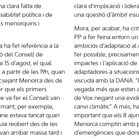
a clara falta de
clara d’implicació i lider
bilitat política i de
una qüestió d’àmbit insul
ls menorquins i
Mora, per acabar, ha crit
PP a fer feina entorn un 
ha fet referència a la
ambiciós d’adaptació al 
ó del Consell de
fer possible, precisament
 15 d’agost, el qual
impactes i l’aplicació d
 a partir de les 19h, quan
adaptadores a situacions
acsejant Menorca des de
viscuda amb la DANA. 
er que els primers
vegada més que estan al 
e va fer el Consell van
de Vox negant una evidènc
formant, per exemple,
canvi climàtic”. A més, h
ane estava tancat quan
important que els 8 aju
duia reobert des de les
Menorca comptin amb p
van arribar massa tard i
d’emergències que doni