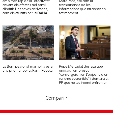
amb més rapidesa i efectivitat
Marc Pons, així com la
davant els efectes del canvi
transparència de les
climàtic i les seves derivades,
informacions que ha donat en
com els causats per la DANA
tot moment.
Es Born peatonal mai no ha estat
Pepe Mercadal destaca que
una prioritat per al Partit Popular
entitats i empreses
“convergeixin en l’objectiu d’un
turisme sostenible” i demana al
PP que no les intenti enfrontar
Compartir