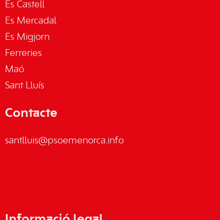
Es Castell
Es Mercadal
Es Migjorn
Ferreries
Maó
Sant Lluís
Contacte
santlluis@psoemenorca.info
Informació legal