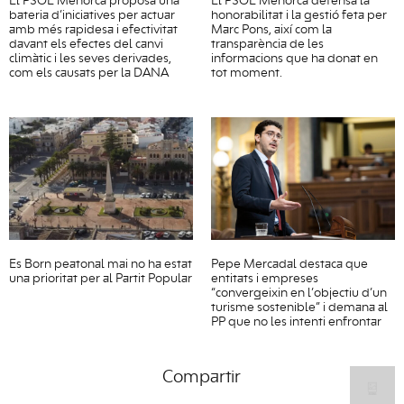
El PSOE Menorca proposa una
El PSOE Menorca defensa la
bateria d’iniciatives per actuar
honorabilitat i la gestió feta per
amb més rapidesa i efectivitat
Marc Pons, així com la
davant els efectes del canvi
transparència de les
climàtic i les seves derivades,
informacions que ha donat en
com els causats per la DANA
tot moment.
Es Born peatonal mai no ha estat
Pepe Mercadal destaca que
una prioritat per al Partit Popular
entitats i empreses
“convergeixin en l’objectiu d’un
turisme sostenible” i demana al
PP que no les intenti enfrontar
Compartir