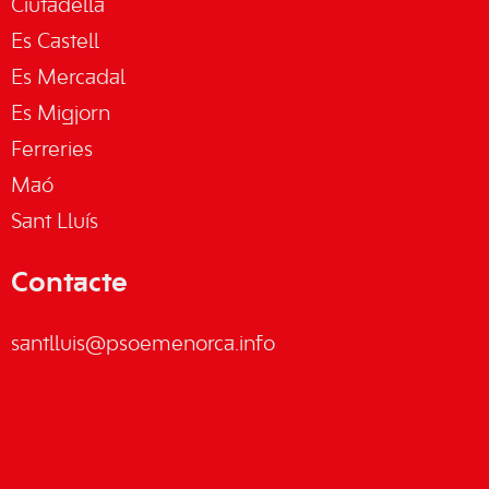
Ciutadella
Es Castell
Es Mercadal
Es Migjorn
Ferreries
Maó
Sant Lluís
Contacte
santlluis@psoemenorca.info