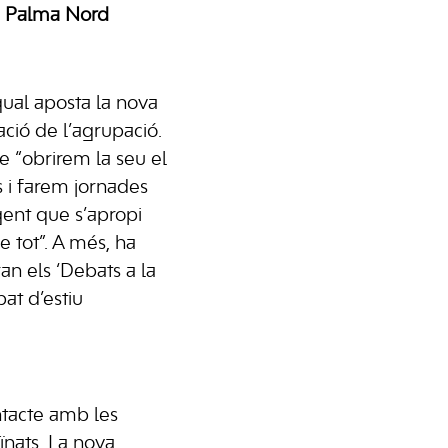
 a Palma Nord
qual aposta la nova
ació de l’agrupació.
e “obrirem la seu el
 i farem jornades
gent que s’apropi
 tot”. A més, ha
n els ‘Debats a la
at d’estiu
tacte amb les
eïnats. La nova