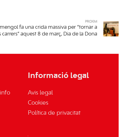
PRÒXIM
mengol fa una crida massiva per “tornar a
s carrers” aquest 8 de març, Dia de la Dona
Informació legal
info
Avis legal
Cookies
Política de privacitat