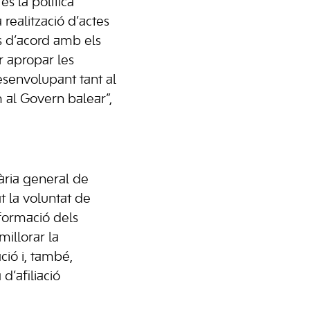
és la política
 realització d’actes
ris d’acord amb els
 apropar les
esenvolupant tant al
 al Govern balear”,
tària general de
 la voluntat de
 formació dels
millorar la
ció i, també,
’afiliació