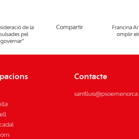
Compartir
sideració de la
Francina Ar
mpulsades pel
omplir el
 governar”
pacions
Contacte
santlluis@psoemenorca.
lla
ell
cadal
jorn