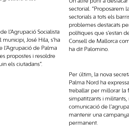
Un altre punt a destacar 
sectorial. “Proposarem la
sectorials a tots els bar
problemes destacats per
 de l’Agrupació Socialista
polítiques que s’estan d
 municipi, José Hila, s’ha
Consell de Mallorca com
de l’Agrupació de Palma
ha dit Palomino.
es propostes i resoldre
in els ciutadans”.
Per últim, la nova secre
Palma Nord ha expressat
treballar per millorar la
simpatitzants i militants, 
comunicació de l’agrupa
mantenir una campanya d
permanent.