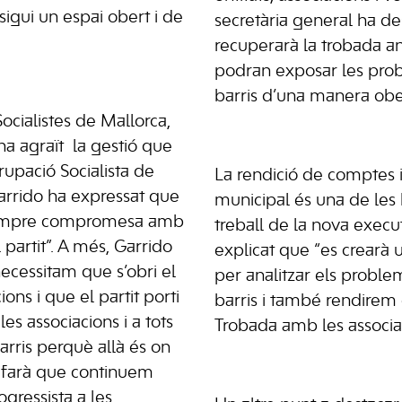
sigui un espai obert i de
secretària general ha de
recuperarà la trobada a
podran exposar les pro
barris d’una manera obert
ocialistes de Mallorca,
a agraït la gestió que
grupació Socialista de
La rendició de comptes i 
arrido ha expressat que
municipal és una de les 
 sempre compromesa amb
treball de la nova execu
 partit”. A més, Garrido
explicat que “es crearà 
ecessitam que s’obri el
per analitzar els proble
ons i que el partit porti
barris i també rendirem
 les associacions i a tots
Trobada amb les associaci
barris perquè allà és on
e farà que continuem
gressista a les