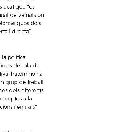
stacat que “es
nual de veïnats on
blemàtiques dels
a i directa”.
la política
línies del pla de
tiva. Palomino ha
un grup de treball
mes dels diferents
 comptes a la
ons i entitats”.