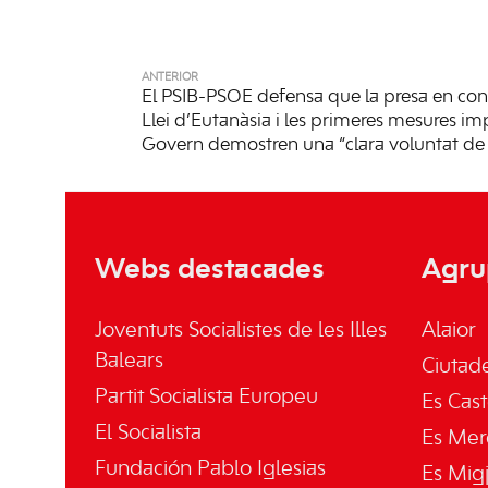
ANTERIOR
El PSIB-PSOE defensa que la presa en con
Llei d’Eutanàsia i les primeres mesures i
Govern demostren una “clara voluntat de
Webs destacades
Agru
Joventuts Socialistes de les Illes
Alaior
Balears
Ciutade
Partit Socialista Europeu
Es Cast
El Socialista
Es Mer
Fundación Pablo Iglesias
Es Mig