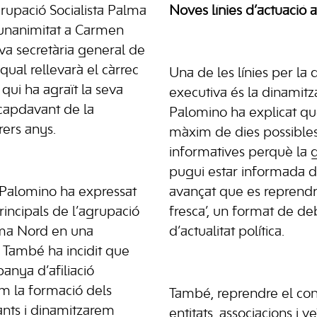
rupació Socialista Palma
Noves línies d’actuació
 unanimitat a Carmen
a secretària general de
 qual rellevarà el càrrec
Una de les línies per la 
 qui ha agraït la seva
executiva és la dinamitz
 capdavant de la
Palomino ha explicat qu
rers anys.
màxim de dies possibles
informatives perquè la 
pugui estar informada de
Palomino ha expressat
avançat que es reprendra
rincipals de l’agrupació
fresca’, un format de deb
lma Nord en una
d’actualitat política.
. També ha incidit que
anya d’afiliació
m la formació dels
També, reprendre el con
zants i dinamitzarem
entitats, associacions i v