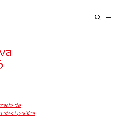
va
ó
tzació de
ptes i política