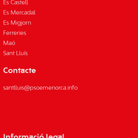
Es Castell
Es Mercadal
Es Migjorn
Ferreries
Maó
Sant Lluís
Contacte
santlluis@psoemenorca.info
Informació legal