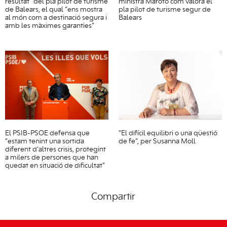
resultat” del pla pilot de turisme
ministra Maroto com valora el
de Balears, el qual “ens mostra
pla pilot de turisme segur de
al món com a destinació segura i
Balears
amb les màximes garanties”
El PSIB-PSOE defensa que
“El difícil equilibri o una qüestió
“estam tenint una sortida
de fe”, per Susanna Moll
diferent d’altres crisis, protegint
a milers de persones que han
quedat en situació de dificultat”
Compartir