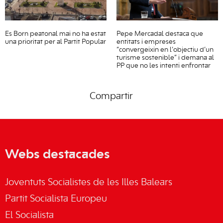
Es Born peatonal mai no ha estat
Pepe Mercadal destaca que
una prioritat per al Partit Popular
entitats i empreses
“convergeixin en l’objectiu d’un
turisme sostenible” i demana al
PP que no les intenti enfrontar
Compartir
Webs destacades
Joventuts Socialistes de les Illes Balears
Partit Socialista Europeu
El Socialista