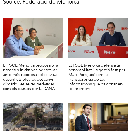
Source: Federació de Menorca
El PSOE Menorca proposa una
El PSOE Menorca defensa la
bateria d’iniciatives per actuar
honorabilitat i la gestió feta per
amb més rapidesa i efectivitat
Marc Pons, així com la
davant els efectes del canvi
transparència de les
climàtic i les seves derivades,
informacions que ha donat en
com els causats per la DANA
tot moment.